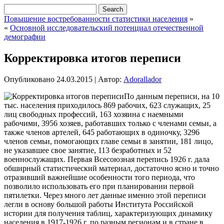
Повышение востребованности статистики населения
»
«
Основной исследовательский потенциал отечественной
демографии
Корректировка итогов переписи
Опубликовано
24.03.2015
|
Автор:
Adorallador
По данным переписи, на 10
тыс. населения приходилось 869 рабочих, 623 служащих, 25
лиц свободных профессий, 163 хозяина с наемными
рабочими, 3956 хозяев, работавших только с членами семьи, а
также членов артелей, 645 работающих в одиночку, 3296
членов семьи, помогающих главе семьи в занятии, 181 лицо,
не указавшее свое занятие, 113 безработных и 52
военнослужащих. Первая Всесоюзная
перепись 1926 г. дала
обширный статистический материал, достаточно ясно и точно
отразивший важнейшие особенности того периода, что
позволило использовать его при планировании первой
пятилетки. Через много лет данные именно этой переписи
легли в основу большой работы Института Российской
истории для получения таблиц, характеризующих динамику
населения в 1917-1926 г. по разным регионам и в стране в