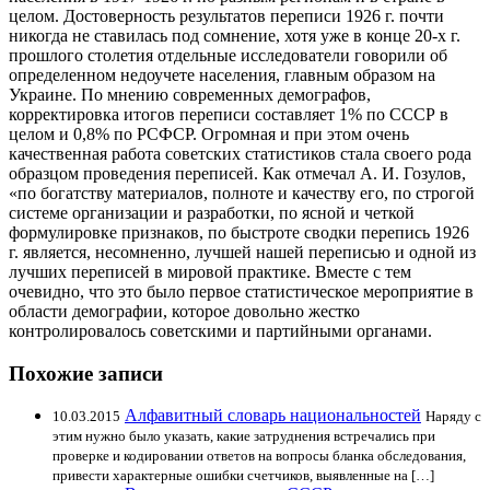
целом. Достоверность результатов переписи 1926 г. почти
никогда не ставилась под сомнение, хотя уже в конце 20-х г.
прошлого столетия отдельные исследователи говорили об
определенном недоучете населения, главным образом на
Украине. По мнению современных демографов,
корректировка итогов переписи составляет 1% по СССР в
целом и 0,8% по РСФСР. Огромная и при этом очень
качественная работа советских статистиков стала своего рода
образцом проведения переписей. Как отмечал А. И. Гозулов,
«по богатству материалов, полноте и качеству его, по строгой
системе организации и разработки, по ясной и четкой
формулировке признаков, по быстроте сводки перепись 1926
г. является, несомненно, лучшей нашей переписью и одной из
лучших переписей в мировой практике. Вместе с тем
очевидно, что это было первое статистическое мероприятие в
области демографии, которое довольно жестко
контролировалось советскими и партийными органами.
Похожие записи
Алфавитный словарь национальностей
10.03.2015
Наряду с
этим нужно было указать, какие затруднения встречались при
проверке и кодировании ответов на вопросы бланка обследования,
привести характерные ошибки счетчиков, выявленные на […]