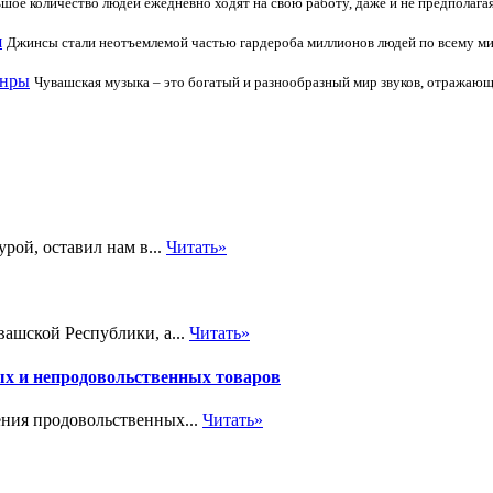
шое количество людей ежедневно ходят на свою работу, даже и не предполагая
я
Джинсы стали неотъемлемой частью гардероба миллионов людей по всему мир
анры
Чувашская музыка – это богатый и разнообразный мир звуков, отражающ
рой, оставил нам в...
Читать»
ашской Республики, а...
Читать»
ых и непродовольственных товаров
ения продовольственных...
Читать»