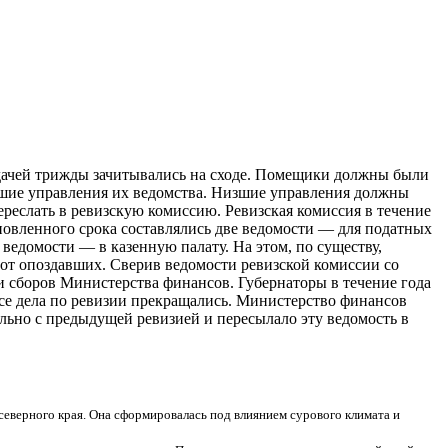
подачей трижды зачитывались на сходе. Помещики должны были
зшие управления их ведомства. Низшие управления должны
ереслать
в ревизскую комиссию. Ревизская комиссия в течение
новленного срока составлялись две ведомости — для податных
ы ведомости — в казенную палату. На этом, по существу,
 от опоздавших. Сверив ведомости ревизской комиссии со
 и сборов Министерства финансов. Губернаторы в течение года
все дела по ревизии прекращались. Министерство финансов
льно с предыдущей ревизией и пересылало эту ведомость в
северного края. Она сформировалась под влиянием сурового климата и