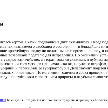
ии
елялась чертой. Сказки подавались в двух экземплярах. Перед 
 лица так называемого свободного состояния — в ближайшие ни
ющие простейшую сводку по податным категориям и по полу, и п
ерные возвращала подателю для исправления. По окончании уста
в уездное казначейство, а вторая, тоже со сказками, и дубликат
 протяжении трех месяцев принимала сказки, но уже со штрафом,
 губернии и пересылала ее губернатору и в Департамент податей
ециальных чиновников. По истечении годичного срока проверки 
их душ по губерниям с показанием прироста или убыли сравните
ения
Коми кухня – это уникальное сочетание традиций и природных богатств 