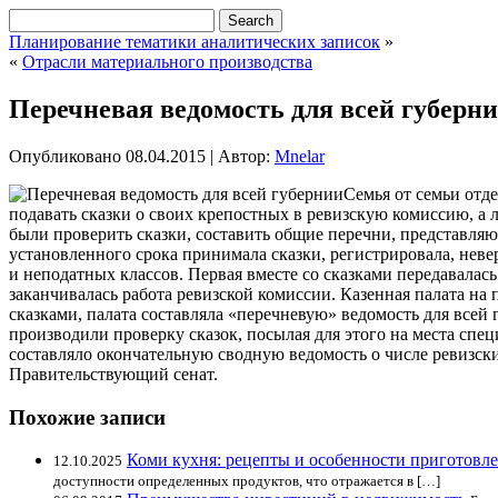
Планирование тематики аналитических записок
»
«
Отрасли материального производства
Перечневая ведомость для всей губерн
Опубликовано
08.04.2015
|
Автор:
Mnelar
Семья от семьи отд
подавать сказки о своих крепостных в ревизскую комиссию, а
были проверить сказки, составить общие перечни, представля
установленного срока принимала сказки, регистрировала, нев
и неподатных классов. Первая вместе со сказками передавалась 
заканчивалась работа ревизской комиссии. Казенная палата на
сказками, палата составляла «перечневую» ведомость для всей
производили проверку сказок, посылая для этого на места сп
составляло окончательную сводную ведомость о числе ревизск
Правительствующий сенат.
Похожие записи
Коми кухня: рецепты и особенности приготовл
12.10.2025
доступности определенных продуктов, что отражается в […]