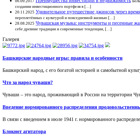
Преимущества инвестиций в недвижимость
06.09.2017
Боль
создании инвестиционного портфеля в […]
Удивительное путешествие джинсов через врем
20.11.2025
переплетённых с культурой и повседневной жизнью […]
Чувашская музыка: инструменты и песенные ж
28.08.2025
себе древние традиции и современные тенденции, […]
Галерея
Башкирские народные игры: правила и особенности
Башкирский народ, с его богатой историей и самобытной культу
Что за народ чуваши?
Чуваши – это народ, проживающий в России на территории Чув
Введение нормированного распределения продовольственн
В связи с введением в июле 1941 г. нормированного распредел
Блокнот агитатора