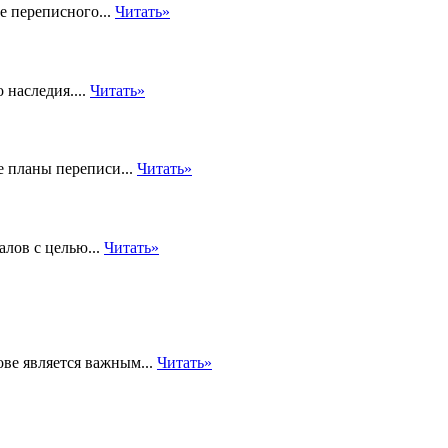
е переписного...
Читать»
 наследия....
Читать»
е планы переписи...
Читать»
лов с целью...
Читать»
ве является важным...
Читать»