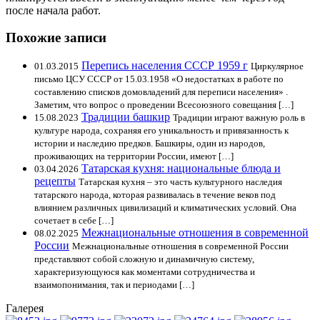
после начала работ.
Похожие записи
Перепись населения СССР 1959 г
01.03.2015
Циркулярное
письмо ЦСУ СССР от 15.03.1958 «О недостатках в работе по
составлению списков домовладений для переписи населения» .
Заметим, что вопрос о проведении Всесоюзного совещания […]
Традиции башкир
15.08.2023
Традиции играют важную роль в
культуре народа, сохраняя его уникальность и привязанность к
истории и наследию предков. Башкиры, один из народов,
проживающих на территории России, имеют […]
Татарская кухня: национальные блюда и
03.04.2026
рецепты
Татарская кухня – это часть культурного наследия
татарского народа, которая развивалась в течение веков под
влиянием различных цивилизаций и климатических условий. Она
сочетает в себе […]
Межнациональные отношения в современной
08.02.2025
России
Межнациональные отношения в современной России
представляют собой сложную и динамичную систему,
характеризующуюся как моментами сотрудничества и
взаимопонимания, так и периодами […]
Галерея