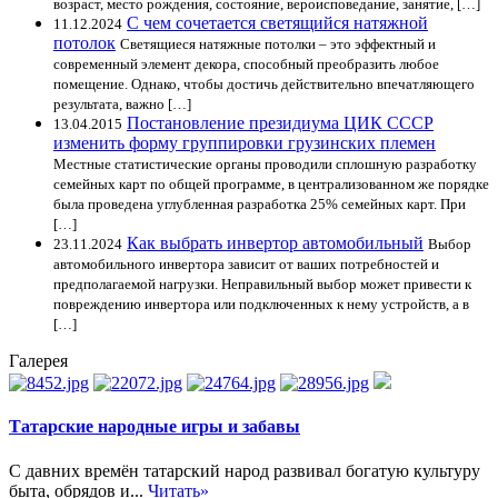
возраст, место рождения, состояние, вероисповедание, занятие, […]
С чем сочетается светящийся натяжной
11.12.2024
потолок
Светящиеся натяжные потолки – это эффектный и
современный элемент декора, способный преобразить любое
помещение. Однако, чтобы достичь действительно впечатляющего
результата, важно […]
Постановление президиума ЦИК СССР
13.04.2015
изменить форму группировки грузинских племен
Местные статистические органы проводили сплошную разработку
семейных карт по общей программе, в централизованном же порядке
была проведена углубленная разработка 25% семейных карт. При
[…]
Как выбрать инвертор автомобильный
23.11.2024
Выбор
автомобильного инвертора зависит от ваших потребностей и
предполагаемой нагрузки. Неправильный выбор может привести к
повреждению инвертора или подключенных к нему устройств, а в
[…]
Галерея
Татарские народные игры и забавы
С давних времён татарский народ развивал богатую культуру
быта, обрядов и...
Читать»