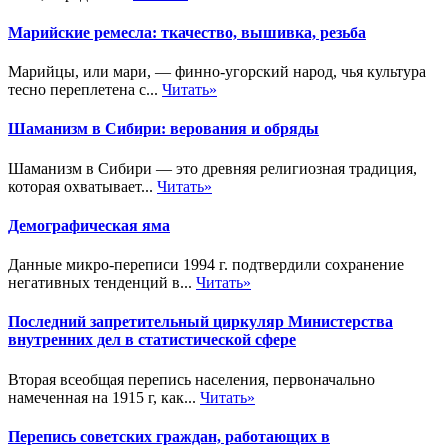
Марийские ремесла: ткачество, вышивка, резьба
Марийцы, или мари, — финно-угорский народ, чья культура
тесно переплетена с...
Читать»
Шаманизм в Сибири: верования и обряды
Шаманизм в Сибири — это древняя религиозная традиция,
которая охватывает...
Читать»
Демографическая яма
Данные микро-переписи 1994 г. подтвердили сохранение
негативных тенденций в...
Читать»
Последний запретительный циркуляр Министерства
внутренних дел в статистической сфере
Вторая всеобщая перепись населения, первоначально
намеченная на 1915 г, как...
Читать»
Перепись советских граждан, работающих в