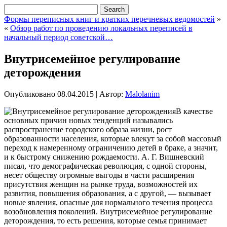
Формы переписных книг и кратких перечневых ведомостей
»
«
Обзор работ по проведению локальных переписей в
начальный период советской…
Внутрисемейное регулирование
деторождения
Опубликовано
08.04.2015
|
Автор:
Malolanim
В качестве
основных причин новых тенденций назывались
распространение городского образа жизни, рост
образованности населения, которые влекут за собой массовый
переход к намеренному ограничению детей в браке, а значит,
и к быстрому снижению рождаемости. А. Г. Вишневский
писал, что демографическая революция, с одной стороны,
несет обществу огромные выгоды в части расширения
присутствия женщин на рынке
труда, возможностей их
развития, повышения образования, а с другой, — вызывает
новые явления, опасные для нормального течения процесса
возобновления поколений. Внутрисемейное регулирование
деторождения, то есть решения, которые семья принимает