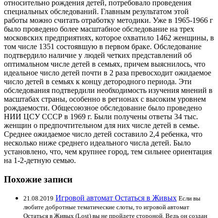
относительно рождения детей, потребовало проведения
специальных обследований. Главным результатом этой
работы можно считать отработку методики. Уже в 1965-1966 г
было проведено более масштабное обследование на трех
московских предприятиях, которое охватило 1462 женщины, в
том числе 1351 состоявшую в первом браке. Обследование
подтвердило наличие у людей четких представлений об
оптимальном числе детей в семьях, причем выяснилось, что
идеальное число детей почти в 2 раза превосходит ожидаемое
число детей в семьях к концу детородного периода. Эти
обследования подтвердили необходимость изучения мнений в
масштабах страны, особенно в регионах с высоким уровнем
рождаемости. Общесоюзное обследование было проведено
НИИ ЦСУ СССР в 1969 г. Были получены ответы 34 тыс.
женщин о предпочтительном для них числе детей в семье.
Среднее ожидаемое число детей составило 2,4 ребенка, что
несколько ниже среднего идеального числа детей. Было
установлено, что, чем крупнее город, тем сильнее ориентация
на 1-2-детную семью.
Похожие записи
Игровой автомат Остаться в Живых
21.08.2019
Если вы
любите добротные тематические слоты, то игровой автомат
Остаться в Живых (Lost) вы не пройдете стороной. Ведь он создан