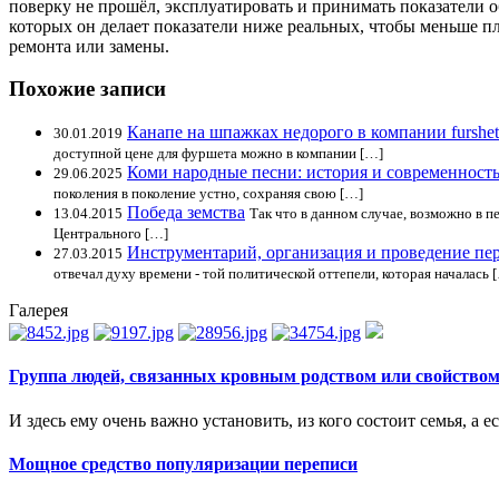
поверку не прошёл, эксплуатировать и принимать показатели 
которых он делает показатели ниже реальных, чтобы меньше пл
ремонта или замены.
Похожие записи
Канапе на шпажках недорого в компании furshet
30.01.2019
доступной цене для фуршета можно в компании […]
Коми народные песни: история и современност
29.06.2025
поколения в поколение устно, сохраняя свою […]
Победа земства
13.04.2015
Так что в данном случае, возможно в 
Центрального […]
Инструментарий, организация и проведение пер
27.03.2015
отвечал духу времени - той политической оттепели, которая началась 
Галерея
Группа людей, связанных кровным родством или свойство
И здесь ему очень важно установить, из кого состоит семья, а ес
Мощное средство популяризации переписи