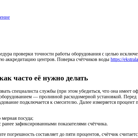
нение
едура проверки точности работы оборудования с целью исключ
ую аккредитацию центров. Поверка счётчиков воды
https://ekstra
как часто её нужно делать
вать специалиста службы (при этом убедиться, что она имеет 
м оборудованием — проливной расходомерной установкой. Перед
удование подключается к смесителю. Далее измеряется процент п
 мерная посуда;
с ранее зафиксированными показателями счётчика.
ате погрешность составляет до пяти процентов, счётчик считает