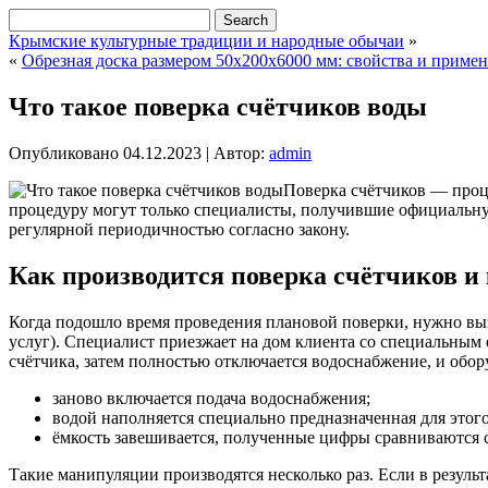
Крымские культурные традиции и народные обычаи
»
«
Обрезная доска размером 50х200х6000 мм: свойства и приме
Что такое поверка счётчиков воды
Опубликовано
04.12.2023
|
Автор:
admin
Поверка счётчиков — проц
процедуру могут только специалисты, получившие официальн
регулярной периодичностью согласно закону.
Как производится поверка счётчиков и 
Когда подошло время проведения плановой поверки, нужно выз
услуг). Специалист приезжает на дом клиента со специальны
счётчика, затем полностью отключается водоснабжение, и обор
заново включается подача водоснабжения;
водой наполняется специально предназначенная для этого
ёмкость завешивается, полученные цифры сравниваются 
Такие манипуляции производятся несколько раз. Если в результ