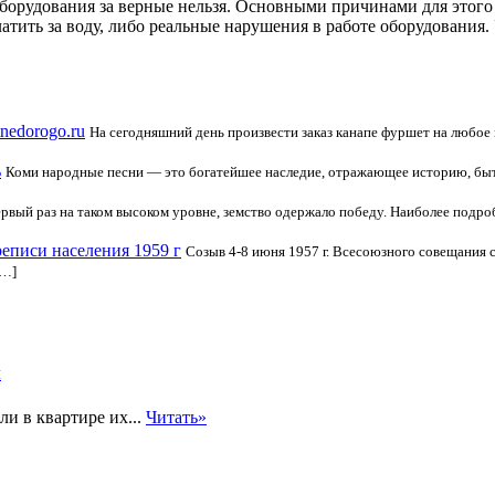
оборудования за верные нельзя. Основными причинами для этого
атить за воду, либо реальные нарушения в работе оборудования.
nedorogo.ru
На сегодняшний день произвести заказ канапе фуршет на любое 
ь
Коми народные песни — это богатейшее наследие, отражающее историю, быт,
первый раз на таком высоком уровне, земство одержало победу. Наиболее подр
еписи населения 1959 г
Созыв 4-8 июня 1957 г. Всесоюзного совещания с
[…]
м
ли в квартире их...
Читать»