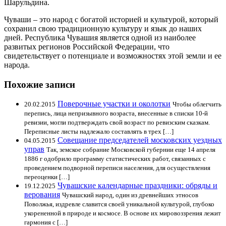
Шарульдина.
Чуваши – это народ с богатой историей и культурой, который
сохранил свою традиционную культуру и язык до наших
дней. Республика Чувашия является одной из наиболее
развитых регионов Российской Федерации, что
свидетельствует о потенциале и возможностях этой земли и ее
народа.
Похожие записи
Поверочные участки и околотки
20.02.2015
Чтобы облегчить
перепись, лица непризывного возраста, внесенные в списки 10-й
ревизии, могли подтверждать свой возраст по ревизским сказкам.
Переписные листы надлежало составлять в трех […]
Совещание председателей московских уездных
04.05.2015
управ
Так, земское собрание Московской губернии еще 14 апреля
1886 г одобрило программу статистических работ, связанных с
проведением подворной переписи населения, для осуществления
переоценки […]
Чувашские календарные праздники: обряды и
19.12.2025
верования
Чувашский народ, один из древнейших этносов
Поволжья, издревле славится своей уникальной культурой, глубоко
укорененной в природе и космосе. В основе их мировоззрения лежит
гармония с […]