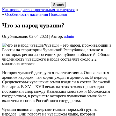
Как проводится строительная экспертиза
»
«
Особенности населения Поволжья
Что за народ чуваши?
Опубликовано
02.04.2023
|
Автор:
admin
Чуваши – это народ, проживающий в
России на территории Чувашской Республики, а также в
некоторых регионах соседних республик и областей. Общая
численность чувашского народа составляет около 2,2
миллиона человек.
История чувашей датируется тысячелетиями. Они являются
древним народом, чьи корни уходят в древность. В период
Средневековья чувашские земли входили в состав Волжской
Болгарии. В XV – XVII веках на этих землях происходил
постоянный спор между Казанским ханством и Московским
государством, в результате которого чувашская земля была
включена в состав Российского государства.
Чуваши являются представителями тюркской группы
народов. Они говорят на чувашском языке, который