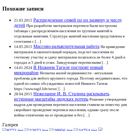
Похожие записи
Распределение семей по их размеру и числу
21.03.2015
детей
При разработке материалов переписи были построены
таблицы с распределением населения по группам занятий и
отдельным занятиям. Структура занятий населения представлена в
сочетании с […]
Массово-разъяснительная работа
14.05.2015
На приведение
материалов в окончательный порядок, подсчет населения по
счетному участку и сдачу материалов полагалось не более 4 дней в
городах и 5 дней в селах. Заведующие переписными […]
В Нижнем Тагиле построят новый
14.01.2024
микрорайон
Нехватка жилой недвижимости - актуальная
проблема для любого крупного города. Поэтому неудивительно, что
одной из самых обсуждаемых новостей Нижнего Тагила
https://www.tagil.life/news/ […]
Нежелание И. В. Сталина раскрывать
28.04.2015
истинные масштабы людских потерь
Решение утверждения
кадров для проведения переписи населения ставили на повестку дня
скорейшее проведение переписи населения, однако сразу после
войны отвлечение на ее проведение и без […]
Галерея