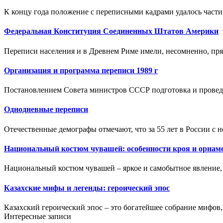
К концу года положение с переписными кадрами удалось части
Федеральная Конституция Соединенных Штатов Америки
Переписи населения и в Древнем Риме имели, несомненно, прям
Организация и программа переписи 1989 г
Постановлением Совета министров СССР подготовка и провед
Однодневные переписи
Отечественные демографы отмечают, что за 55 лет в России с 
Национальный костюм чувашей: особенности кроя и орнам
Национальный костюм чувашей – яркое и самобытное явление,
Казахские мифы и легенды: героический эпос
Казахский героический эпос – это богатейшее собрание мифов, 
Интересные записи