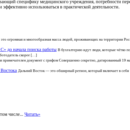
вающий специфику медицинского учреждения, потребности персо
и эффективно использоваться в практической деятельности.
 это огромная и многообразная масса людей, проживающих на территории Рос
1С» до начала поиска работы
В бухгалтерию идут люди, которые чётко п
ботодатель скорее […]
и примечателен документ с грифом Совершенно секретно, датированный 19 ма
 Востока
Дальний Восток — это обширный регион, который включает в себя 
том числе...
Читать»