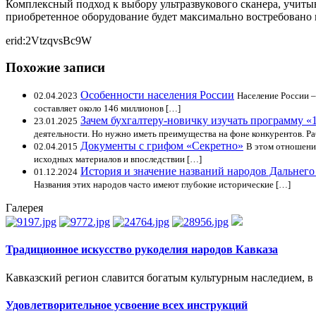
Комплексный подход к выбору ультразвукового сканера, учиты
приобретенное оборудование будет максимально востребовано 
erid:2VtzqvsBc9W
Похожие записи
Особенности населения России
02.04.2023
Население России –
составляет около 146 миллионов […]
Зачем бухгалтеру-новичку изучать программу «
23.01.2025
деятельности. Но нужно иметь преимущества на фоне конкурентов. Ра
Документы с грифом «Секретно»
02.04.2015
В этом отношени
исходных материалов и впоследствии […]
История и значение названий народов Дальнего
01.12.2024
Названия этих народов часто имеют глубокие исторические […]
Галерея
Традиционное искусство рукоделия народов Кавказа
Кавказский регион славится богатым культурным наследием, в 
Удовлетворительное усвоение всех инструкций