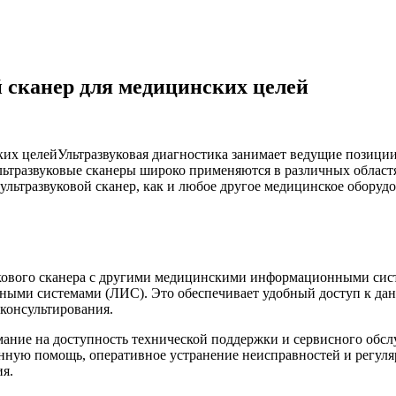
 сканер для медицинских целей
Ультразвуковая диагностика занимает ведущие позици
Ультразвуковые сканеры широко применяются в различных облас
ультразвуковой сканер, как и любое другое медицинское оборуд
укового сканера с другими медицинскими информационными си
и системами (ЛИС). Это обеспечивает удобный доступ к данны
консультирования.
мание на доступность технической поддержки и сервисного обс
ную помощь, оперативное устранение неисправностей и регуля
я.