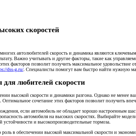
ысоких скоростей
 многих автолюбителей скорость и динамика являются ключевым
ьтату. Важно учитывать и другие факторы, такие как управляемо
этих факторов позволит получить максимальное удовольствие о
ps://dss-g.ru/
. Специалисты помогут вам быстро найти нужную м
 для любителей скорости
ении высокой скорости и динамики разгона. Однако не менее ва
. Оптимальное сочетание этих факторов позволит получить впе
ождения, если автомобиль не обладает хорошо настроенным шас
зопасность автомобиля на высоких скоростях. Выбирайте модели
й устойчивости и высокопроизводительные тормоза.
роль в обеспечении высокой максимальной скорости и экономи