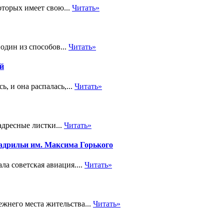
оторых имеет свою...
Читать»
один из способов...
Читать»
ей
, и она распалась,...
Читать»
дресные листки...
Читать»
адрильи им. Максима Горького
а советская авиация....
Читать»
жнего места жительства...
Читать»