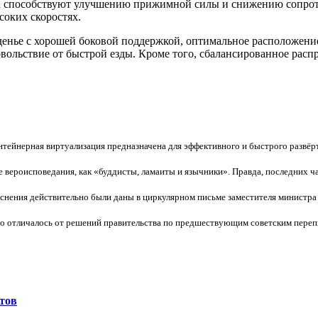
 способствуют улучшению прижимной силы и снижению сопроти
соких скоростях.
сиденье с хорошей боковой поддержкой, оптимальное расположен
вольствие от быстрой езды. Кроме того, сбалансированное рас
нтейнерная виртуализация предназначена для эффективного и быстрого разв
е вероисповедания, как «буддисты, ламаиты и язычники». Правда, последних ча
яснения действительно были даны в циркулярном письме заместителя министра
о отличалось от решений правительства по предшествующим советским перепи
тов