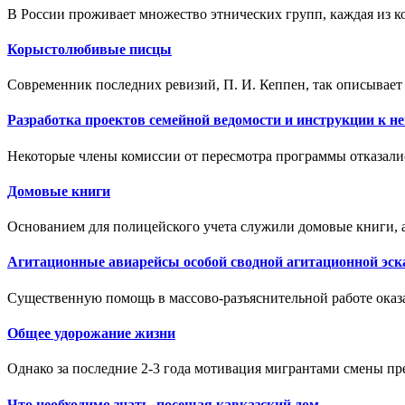
В России проживает множество этнических групп, каждая из к
Корыстолюбивые писцы
Современник последних ревизий, П. И. Кеппен, так описывает 
Разработка проектов семейной ведомости и инструкции к н
Некоторые члены комиссии от пересмотра программы отказались
Домовые книги
Основанием для полицейского учета служили домовые книги, а
Агитационные авиарейсы особой сводной агитационной эск
Существенную помощь в массово-разъяснительной работе оказал
Общее удорожание жизни
Однако за последние 2-3 года мотивация мигрантами смены пре
Что необходимо знать, посещая кавказский дом