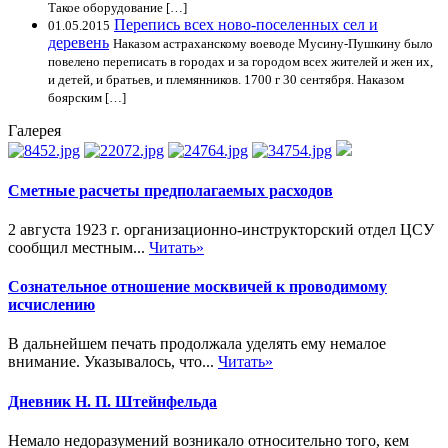
Такое оборудование […]
Перепись всех ново-поселенных сел и
01.05.2015
деревень
Наказом астраханскому воеводе Мусину-Пушкину было
повелено переписать в городах и за городом всех жителей и жен их,
и детей, и братьев, и племянников. 1700 г 30 сентября. Наказом
боярским […]
Галерея
Сметные расчеты предполагаемых расходов
2 августа 1923 г. организационно-инструкторский отдел ЦСУ
сообщил местным...
Читать»
Сознательное отношение москвичей к проводимому
исчислению
В дальнейшем печать продолжала уделять ему немалое
внимание. Указывалось, что...
Читать»
Дневник Н. П. Штейнфельда
Немало недоразумений возникало относительно того, кем