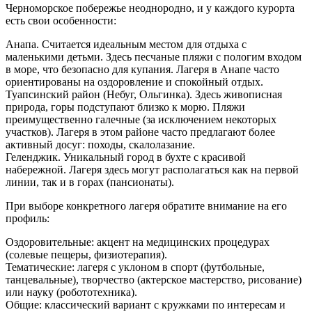
Черноморское побережье неоднородно, и у каждого курорта
есть свои особенности:
Анапа. Считается идеальным местом для отдыха с
маленькими детьми. Здесь песчаные пляжи с пологим входом
в море, что безопасно для купания. Лагеря в Анапе часто
ориентированы на оздоровление и спокойный отдых.
Туапсинский район (Небуг, Ольгинка). Здесь живописная
природа, горы подступают близко к морю. Пляжи
преимущественно галечные (за исключением некоторых
участков). Лагеря в этом районе часто предлагают более
активный досуг: походы, скалолазание.
Геленджик. Уникальный город в бухте с красивой
набережной. Лагеря здесь могут располагаться как на первой
линии, так и в горах (пансионаты).
При выборе конкретного лагеря обратите внимание на его
профиль:
Оздоровительные: акцент на медицинских процедурах
(солевые пещеры, физиотерапия).
Тематические: лагеря с уклоном в спорт (футбольные,
танцевальные), творчество (актерское мастерство, рисование)
или науку (робототехника).
Общие: классический вариант с кружками по интересам и