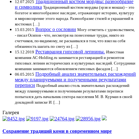
Традиционный костюм мордвы: разнообразие
12.07.2025
и символика
Традиционный костюм мордвы (эрзя и мокша) – это
богатое и многообразное наследие, отражающее историю, культуру
и мировоззрение этого народа. Разнообразие стилей и украшений в
костюмах […]
Вопрос о сословии
15.03.2015
Могу отметить с удовольствием,
- писал Осипов - что, несмотря на понесенные труды, никто из
счетчиков, по-видимому, не раскаивался в том, что взял на себя
обязанность шагать по снегу из […]
Реставрация гипсовой лепнины.
15.12.2019
Известная
компания AC-Holding.ru занимается реставрацией и ремонтом
гипсовых лепнин исторических и культурных наследий. Сотрудники
компании занимаются обновлением гипсовых фасадов […]
Подробный анализ значительных расхождений
06.05.2015
между планируемыми и полученными результатами
переписи
Подробный анализ столь значительных расхождений
между планируемыми и полученными результатами переписи
попытался дать начальник сектора населения М. В. Курман в своей
докладной записке И. […]
Галерея
Сохранение традиций коми в современном мире