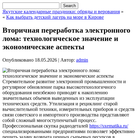
Якутские календарные праздники: обряды и верования
»
«
Как выбрать детский лагерь на море в Кирове
Вторичная переработка электронного
лома: технологическое значение и
экономические аспекты
Опубликовано
18.05.2026
|
Автор:
admin
Стремительное развитие электронной промышленности и
регулярное обновление парка высокотехнологичного
оборудования неизбежно приводят к накоплению
значительных объемов выведенных из эксплуатации
технических средств. Утилизация и рециклинг старой
вычислительной техники, измерительных приборов и средств
связи советского и импортного производства представляют
собой сложный многоступенчатый процесс.
Профессиональная скупка радиодеталей
https://sxematika.ru/
специализированными предприятиями позволяет эффективно
решить задачу возврата ценных сырьевых ресурсов в