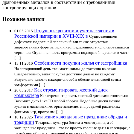
драгоценных металлов в соответствии с требованиями
контролирующих органов.
Похожие записи
Подушные ревизии и учет населения в
01.05.2015
Российской империи в XVIII-XIX в
Существенными
дефектами подворной переписи были также отсутствие
выработанных форм записи и неопределенность использовавшихся
терминов. Ограниченность программы подворной переписи в части
[…]
Особенности покупки жилья от застройщика
13.11.2016
На сегодняшний день стоимость жилья достаточно высокая.
Следовательно, такая покупка доступно далеко не каждому.
Безусловно, многие находят способы обеспечения своей семьи
комфортными […]
Как отремонтировать жесткий диск
20.03.2017
компьютера
Как отремонтировать жесткий диск самостоятельно
Возьмите диск LiveCD любой сборки. Подобные диски можно
купить в магазинах, которые занимаются продажей различных
фильмов, игр, программ. […]
Татарские календарные праздники: обряды и
10.12.2025
традиции
Татарская культура богата и многогранна, а её
календарные праздники – это не просто красные даты в календаре, а
целый мир обрядов, традиций и верований, передающихся из