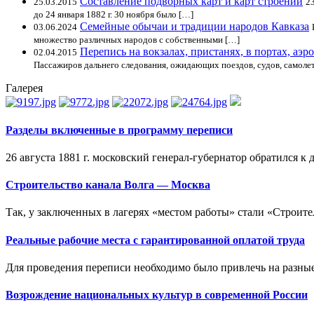
Составление подворных карт и карт строений
25.03.2015
2
до 24 января 1882 г. 30 ноября было […]
Семейные обычаи и традиции народов Кавказа
03.06.2024
множество различных народов с собственными […]
Перепись на вокзалах, пристанях, в портах, аэр
02.04.2015
Пассажиров дальнего следования, ожидающих поездов, судов, самоле
Галерея
Разделы включенные в программу переписи
26 августа 1881 г. московский генерал-губернатор обратился к
Строительство канала Волга — Москва
Так, у заключенных в лагерях «местом работы» стали «Строител
Реальные рабочие места с гарантированной оплатой труда
Для проведения переписи необходимо было привлечь на разные
Возрождение национальных культур в современной России