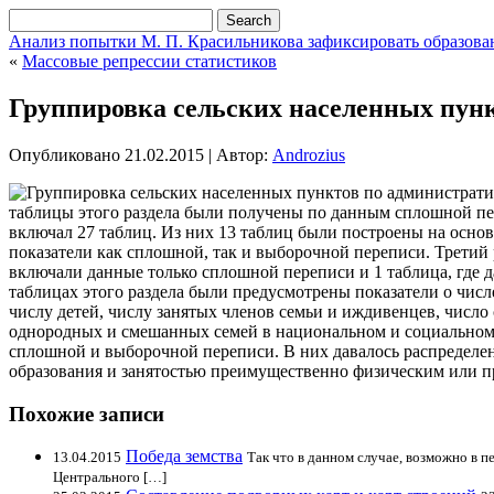
Анализ попытки М. П. Красильникова зафиксировать образов
«
Массовые репрессии статистиков
Группировка сельских населенных пун
Опубликовано
21.02.2015
|
Автор:
Androzius
таблицы этого раздела были получены по данным сплошной пе
включал 27 таблиц. Из них 13 таблиц были построены на основ
показатели как сплошной, так и выборочной переписи. Третий р
включали данные только сплошной переписи и 1 таблица, где д
таблицах этого раздела были предусмотрены показатели о числ
числу детей, числу занятых членов семьи и иждивенцев, число 
однородных и смешанных семей в национальном и социальном 
сплошной и выборочной переписи. В них давалось распределен
образования и занятостью преимущественно физическим или пр
Похожие записи
Победа земства
13.04.2015
Так что в данном случае, возможно в 
Центрального […]