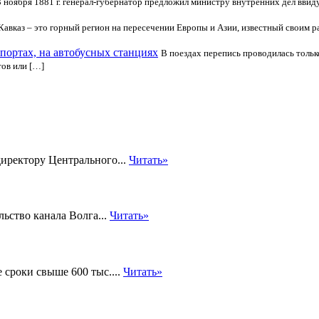
3 ноября 1881 г. генерал-губернатор предложил министру внутренних дел ввид
Кавказ – это горный регион на пересечении Европы и Азии, известный своим 
опортах, на автобусных станциях
В поездах перепись проводилась только 
тов или […]
 директору Центрального...
Читать»
ьство канала Волга...
Читать»
 сроки свыше 600 тыс....
Читать»