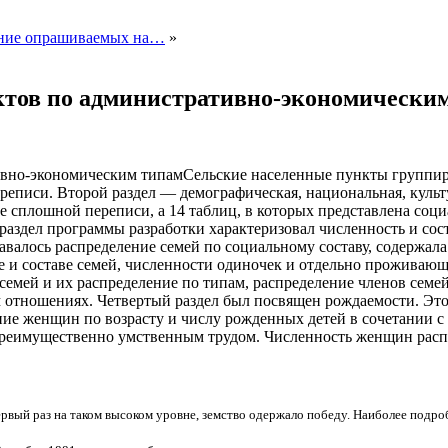
ание опрашиваемых на…
»
ктов по административно-экономически
Сельские населенные пункты группир
реписи. Второй раздел — демографическая, национальная, культ
е сплошной переписи, а 14 таблиц, в которых
представлена соци
аздел программы разработки характеризовал численность и соста
авалось распределение семей по социальному составу, содержал
е и составе семей, численности одиночек и отдельно проживающи
семей и их распределение по типам, распределение членов семей 
отношениях. Четвертый раздел был посвящен рождаемости. Этот
ие женщин по возрасту и числу рожденных детей в сочетании с
еимущественно умственным трудом. Численность женщин распреде
первый раз на таком высоком уровне, земство одержало победу. Наиболее подр