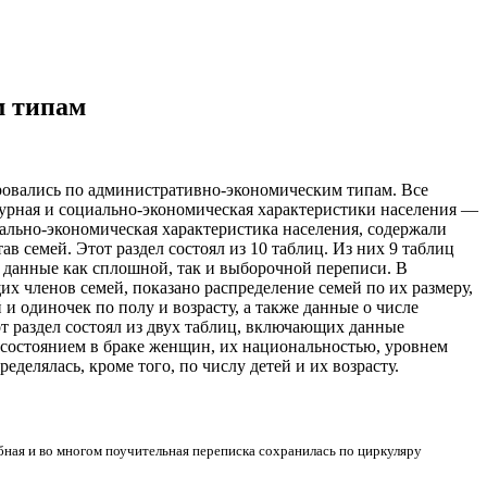
м типам
овались по административно-экономическим типам. Все
урная и социально-экономическая характеристики населения —
ально-экономическая характеристика населения, содержали
в семей. Этот раздел состоял из 10 таблиц. Из них 9 таблиц
а данные как сплошной, так и выборочной переписи. В
х членов семей, показано распределение семей по их размеру,
и одиночек по полу и возрасту, а также данные о числе
 раздел состоял из двух таблиц, включающих данные
 состоянием в браке женщин, их национальностью, уровнем
лялась, кроме того, по числу детей и их возрасту.
обная и во многом поучительная переписка сохранилась по циркуляру