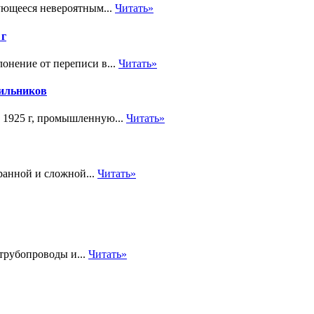
ующееся невероятным...
Читать»
 г
лонение от переписи в...
Читать»
сильников
 1925 г, промышленную...
Читать»
ранной и сложной...
Читать»
трубопроводы и...
Читать»