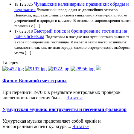
Чувашские календарные праздники: обряды и
19.12.2025
верования
Чувашский народ, один из древнейших этносов
Поволжья, издревле славится своей уникальной культурой, глубоко
укорененной в природе и космосе. В основе их мировоззрения лежит
гармония с […]
Быстрый поиск и бронирование гостиниц на
17.02.2018
hotels.tickets.ua
Подготовка к поездке или путешествию включает
в себя бронирование гостиницы. И на этом этапе часто возникают
сложности, так как, не зная города, сложно определиться с выбором
места […]
Галерея
Фильм Большой счет страны
При переписи 1970 г. в результате контрольных проверок
численность населения была...
Читать»
Удмуртская музыка: инструменты и песенный фольклор
Удмуртская музыка представляет собой яркий и
многогранный аспект культуры...
Читать»