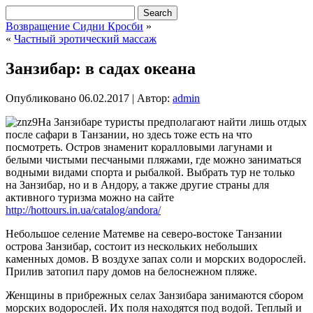
Возвращение Сидни Кросби
»
«
Частный эротический массаж
Занзибар: в садах океана
Опубликовано
06.02.2017
|
Автор:
admin
На Занзибаре туристы предполагают найти лишь отдых
после сафари в Танзании, но здесь тоже есть на что
посмотреть. Остров знаменит коралловыми лагунами и
белыми чистыми песчаными пляжами, где можно заниматься
водными видами спорта и рыбалкой. Выбрать тур не только
на Занзибар, но и в Андору, а также другие страны для
активного туризма можно на сайте
http://hottours.in.ua/catalog/andora/
Небольшое селение Матемве на северо-востоке Танзании
острова Занзибар, состоит из нескольких небольших
каменных домов. В воздухе запах соли и морских водорослей.
Прилив затопил пару домов на белоснежном пляже.
Женщины в прибрежных селах Занзибара занимаются сбором
морских водорослей. Их поля находятся под водой. Теплый и