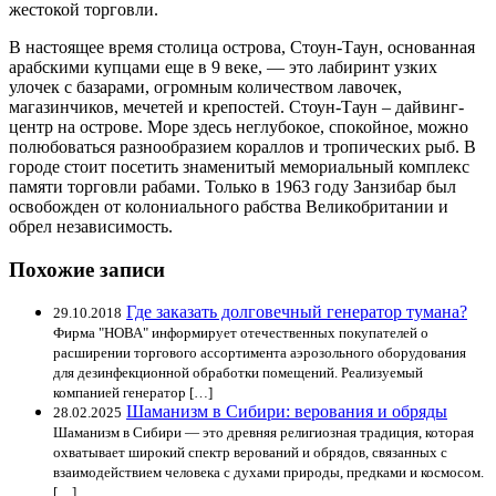
жестокой торговли.
В настоящее время столица острова, Стоун-Таун, основанная
арабскими купцами еще в 9 веке, — это лабиринт узких
улочек с базарами, огромным количеством лавочек,
магазинчиков, мечетей и крепостей. Стоун-Таун – дайвинг-
центр на острове. Море здесь неглубокое, спокойное, можно
полюбоваться разнообразием кораллов и тропических рыб. В
городе стоит посетить знаменитый мемориальный комплекс
памяти торговли рабами. Только в 1963 году Занзибар был
освобожден от колониального рабства Великобритании и
обрел независимость.
Похожие записи
Где заказать долговечный генератор тумана?
29.10.2018
Фирма "НОВА" информирует отечественных покупателей о
расширении торгового ассортимента аэрозольного оборудования
для дезинфекционной обработки помещений. Реализуемый
компанией генератор […]
Шаманизм в Сибири: верования и обряды
28.02.2025
Шаманизм в Сибири — это древняя религиозная традиция, которая
охватывает широкий спектр верований и обрядов, связанных с
взаимодействием человека с духами природы, предками и космосом.
[…]