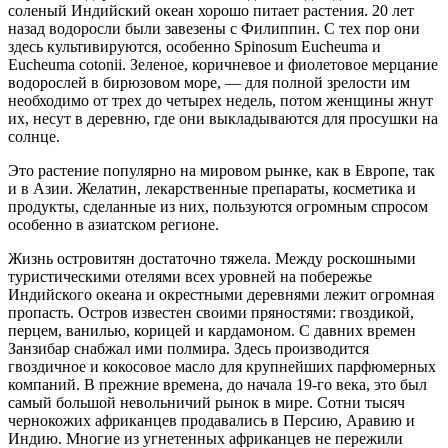
соленый Индийский океан хорошо питает растения. 20 лет
назад водоросли были завезены с Филиппин. С тех пор они
здесь культивируются, особенно Spinosum Eucheuma и
Eucheuma cotonii. Зеленое, коричневое и фиолетовое мерцание
водорослей в бирюзовом море, — для полной зрелости им
необходимо от трех до четырех недель, потом женщины жнут
их, несут в деревню, где они выкладываются для просушки на
солнце.
Это растение популярно на мировом рынке, как в Европе, так
и в Азии. Желатин, лекарственные препараты, косметика и
продукты, сделанные из них, пользуются огромным спросом
особенно в азиатском регионе.
Жизнь островитян достаточно тяжела. Между роскошными
туристическими отелями всех уровней на побережье
Индийского океана и окрестными деревнями лежит огромная
пропасть. Остров известен своими пряностями: гвоздикой,
перцем, ванилью, корицей и кардамоном. С давних времен
Занзибар снабжал ими полмира. Здесь производится
гвоздичное и кокосовое масло для крупнейших парфюмерных
компаний. В прежние времена, до начала 19-го века, это был
самый большой невольничий рынок в мире. Сотни тысяч
чернокожих африканцев продавались в Персию, Аравию и
Индию. Многие из угнетенных африканцев не пережили