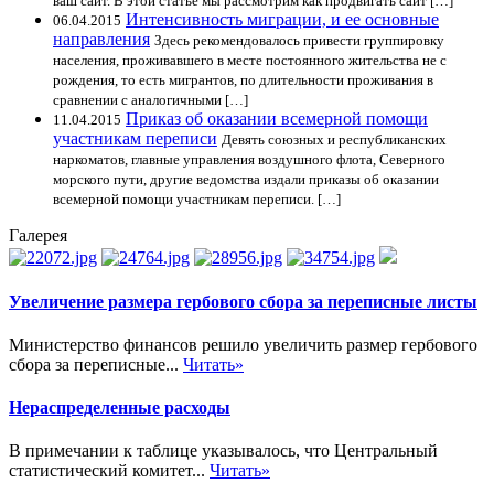
ваш сайт. В этой статье мы рассмотрим как продвигать сайт […]
Интенсивность миграции, и ее основные
06.04.2015
направления
Здесь рекомендовалось привести группировку
населения, проживавшего в месте постоянного жительства не с
рождения, то есть мигрантов, по длительности проживания в
сравнении с аналогичными […]
Приказ об оказании всемерной помощи
11.04.2015
участникам переписи
Девять союзных и республиканских
наркоматов, главные управления воздушного флота, Северного
морского пути, другие ведомства издали приказы об оказании
всемерной помощи участникам переписи. […]
Галерея
Увеличение размера гербового сбора за переписные листы
Министерство финансов решило увеличить размер гербового
сбора за переписные...
Читать»
Нераспределенные расходы
В примечании к таблице указывалось, что Центральный
статистический комитет...
Читать»