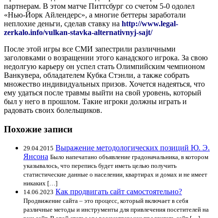
партнерам. В этом матче Питтсбург со счетом 5-0 одолел
«Нью-Йорк Айлендерс», а многие беттеры заработали
неплохие деньги, сделав ставку на
http://www.legal-
zerkalo.info/vulkan-stavka-alternativnyj-sajt/
После этой игры все СМИ запестрили различными
заголовками о возращении этого канадского игрока. За свою
недолгую карьеру он успел стать Олимпийским чемпионом
Ванкувера, обладателем Кубка Стэнли, а также собрать
множество индивидуальных призов. Хочется надеяться, что
ему удаться после травмы выйти на свой уровень, который
был у него в прошлом. Такие игроки должны играть и
радовать своих болельщиков.
Похожие записи
Выражение методологических позиций Ю. Э.
29.04.2015
Янсона
Было напечатано объявление градоначальника, в котором
указывалось, что перепись будет иметь целью получить
статистические данные о населении, квартирах и домах и не имеет
никаких […]
Как продвигать сайт самостоятельно?
14.06.2023
Продвижение сайта – это процесс, который включает в себя
различные методы и инструменты для привлечения посетителей на