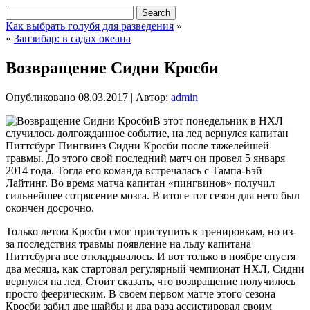
Как выбрать голубя для разведения
»
«
Занзибар: в садах океана
Возвращение Сидни Кросби
Опубликовано
08.03.2017
|
Автор:
admin
В этот понедельник в НХЛ
случилось долгожданное событие, на лед вернулся капитан
Питтсбург Пингвинз Сидни Кросби после тяжелейшей
травмы. До этого свой последний матч он провел 5 января
2014 года. Тогда его команда встречалась с Тампа-Бэй
Лайтинг. Во время матча капитан «пингвинов» получил
сильнейшее сотрясение мозга. В итоге тот сезон для него был
окончен досрочно.
Только летом Кросби смог приступить к тренировкам, но из-
за последствия травмы появление на льду капитана
Питтсбурга все откладывалось. И вот только в ноябре спустя
два месяца, как стартовал регулярный чемпионат НХЛ, Сидни
вернулся на лед. Стоит сказать, что возвращение получилось
просто феерическим. В своем первом матче этого сезона
Кросби забил две шайбы и два раза ассистировал своим