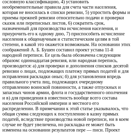
сословную классификацию, 4) установить
необременительные правила для счета части населения,
которая не вносилась в списки ревизии, 5) упростить формы и
приемы прежней ревизии относительно подачи и проверки
сказок или переписных листов, 6) сократить срок,
назначенный для производства исчисления населения, и
приурочить его к одному дню, 7) приспособить исчисление
населения к общенаучным и статистическим целям в той
степени, в какой это окажется возможным. На основании этих
соображений А. Б. Бушен составил проект устава 11-й
народной переписи. Ее цель была обозначена следующим
образом: одиннадцатая ревизия, или народная перепись,
производится: а) для проверки и дополнения списков десятой
ревизии о лицах, подлежащих платежу прямых податей и для
исправления раскладки оных; б) для установления впредь
правильного учета лиц, подлежащих очередному
отправлению воинской повинности, а также отпускных и
запасных чинов армии, флота и государственного ополчения
и в) для приведения в известность вообще всего состава
населения Российской империи и местного его
распределении. В примечании к этой статье указывалось, что
общая сумма следующих к поступлению в казну прямых
податей, вследствие производства новой переписи, ни в коем
случае не будет увеличена, но раскладка ее может быть
изменена на основании результатов пере — писи. Проект