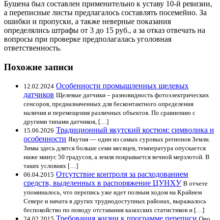
Бушена был составлен применительно к уставу 10-й ревизии,
а переписные листы предлагалось составлять посемейно. За
ошибки и пропуски, а также неверные показания
определялись штрафы от 3 до 15 руб., а за отказ отвечать на
вопросы при проверке предполагалась уголовная
ответственность.
Похожие записи
Особенности промышленных щелевых
12.02.2024
датчиков
Щелевые датчики – разновидность фотоэлектрических
сенсоров, предназначенных для бесконтактного определения
наличия и перемещения различных объектов. По сравнению с
другими типами датчиков, […]
Традиционный якутский костюм: символика и
15.06.2026
особенности
Якутия — один из самых суровых регионов Земли.
Зимы здесь длятся больше семи месяцев, температура опускается
ниже минус 50 градусов, а земля покрывается вечной мерзлотой. В
таких условиях […]
Отсутствие контроля за расходованием
06.04.2015
средств, выделенных в распоряжение ЦУНХУ
В отчете
упоминалось, что перепись уже идет полным ходом на Крайнем
Севере и начата в других труднодоступных районах, выражалось
беспокойство по поводу отставания казахских статистиков и […]
Требования жизни к программе переписи
24.02.2015
Оно,