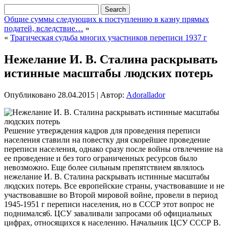
Общие суммы следующих к поступлению в казну прямых
податей, вследствие…
»
«
Трагическая судьба многих участников переписи 1937 г
Нежелание И. В. Сталина раскрывать
истинные масштабы людских потерь
Опубликовано
28.04.2015
|
Автор:
Adorallador
Решение утверждения кадров для проведения переписи
населения ставили на повестку дня скорейшее проведение
переписи населения, однако сразу после войны отвлечение на
ее проведение и без того ограниченных ресурсов было
невозможно. Еще более сильным препятствием являлось
нежелание И. В. Сталина раскрывать истинные масштабы
людских потерь. Все европейские страны, участвовавшие и не
участвовавшие во Второй мировой войне,
провели в период
1945-1951 г переписи населения, но в СССР этот вопрос не
поднимался6. ЦСУ заваливали запросами об официальных
цифрах, относящихся к населению. Начальник ЦСУ СССР В.