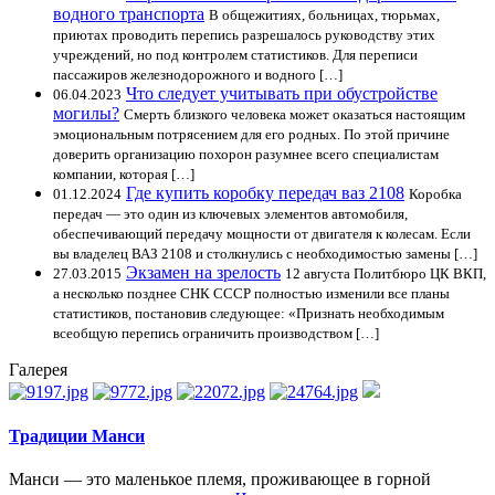
водного транспорта
В общежитиях, больницах, тюрьмах,
приютах проводить перепись разрешалось руководству этих
учреждений, но под контролем статистиков. Для переписи
пассажиров железнодорожного и водного […]
Что следует учитывать при обустройстве
06.04.2023
могилы?
Смерть близкого человека может оказаться настоящим
эмоциональным потрясением для его родных. По этой причине
доверить организацию похорон разумнее всего специалистам
компании, которая […]
Где купить коробку передач ваз 2108
01.12.2024
Коробка
передач — это один из ключевых элементов автомобиля,
обеспечивающий передачу мощности от двигателя к колесам. Если
вы владелец ВАЗ 2108 и столкнулись с необходимостью замены […]
Экзамен на зрелость
27.03.2015
12 августа Политбюро ЦК ВКП,
а несколько позднее СНК СССР полностью изменили все планы
статистиков, постановив следующее: «Признать необходимым
всеобщую перепись ограничить производством […]
Галерея
Традиции Манси
Манси — это маленькое племя, проживающее в горной