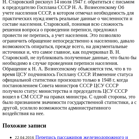
Н. Старовский рискнул 14 июля 1947 г. обратиться с письмом
к председателю Госплана СССР Н. А. Вознесенскому Об
учете населения СССР, в котором отмечал необходимость для
практических нужд иметь реальные данные о численности и
составе населения. Старовский, понимая всю сложность
решения вопроса о проведении переписи, предложил
провести не перепись, а учет населения. Это позволяло
ограничить обращение непосредственно к населению, давало
возможность опираться, прежде всего, на документальные
источники и, что самое главное, как подчеркивал В. Н.
Старовский, не публиковать полученные данные, что было бы
необходимо в случае проведения переписи населения.
Обращение к Н. А. Вознесенскому объясняется тем, что в то
время ЦСУ подчинялось Госплану СССР. Изменение статуса
официальной статистики произошло только в 1948 г, когда
постановлением Совета министров СССР ЦСУ СССР
получило статус министерства и председатель ЦСУ СССР
вошел в СМ СССР на правах министра. С одной стороны, это
было признанием значимости государственной статистики, а с
другой, усилило возможности административного
воздействия на нее.
Похожие записи
Перепись пассажиров железнодорожного и
22.04.2016