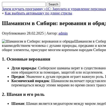
Зачем изучать программу «1С: Зарплата и управление персона
«
Как выбрать автовышку по длине стрелы
Шаманизм в Сибири: верования и обря
Опубликовано
28.02.2025
|
Автор:
admin
Шаманизм в Сибири
взаимодействием человека с духами природы, предками и косм
общие элементы, присущие многим коренным народам Сибири.
1. Основные верования
Духи природы
: Сибирские шаманы верят в существование
ним обращаются за помощью, защитой или исцелением.
Предки
: Уважение к духам предков играет важную роль.
Космический порядок
: Шаманизм включает представлени
перемещаться между этими мирами во время своих транс
2. Шаман и его роль
Шаман
: Шаман является медиатором между миром людей 