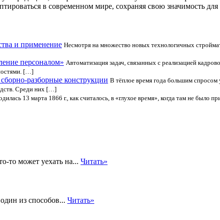
птироваться в современном мире, сохраняя свою значимость дл
ства и применение
Несмотря на множество новых технологичных строймате
вление персоналом»
Автоматизация задач, связанных с реализацией кадров
ностями. […]
 сборно-разборные конструкции
В тёплое время года большим спросом 
дств. Среди них […]
дилась 13 марта 1866 г., как считалось, в «глухое время», когда там не было 
о-то может уехать на...
Читать»
один из способов...
Читать»