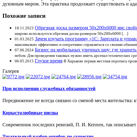
духовным миром. Эта практика продолжает существовать и ада
Похожие записи
Обрезная доска размером 50х200х6000 мм: свой
18.11.2023
широко используется обрезная доска размером 50х200х6000 […]
Зачем изучать программу «1С: Зарплата и упра
01.03.2025
максимально эффективно и оперативно справляться со своими обязан
Бизнес на мобильных уличных шоу: где хранить
07.06.2024
небом. Для проведения таковых нужно иметь арсенал технических сре
Глухое время
06.05.2015
В Харькове первая местная перепись прово
Галерея
При исполнении служебных обязанностей
Передвижение не всегда связано со сменой места жительства: кт
Корыстолюбивые писцы
Современник последних ревизий, П. И. Кеппен, так описывает 
Тщательный разбор ошибок по существу