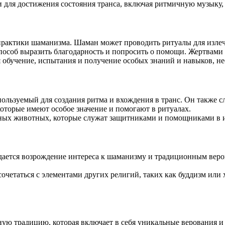
 для достижения состояния транса, включая ритмичную музыку, 
рактики шаманизма. Шаман может проводить ритуалы для излече
пособ выразить благодарность и попросить о помощи. Жертвами
 обучение, испытания и получение особых знаний и навыков, н
пользуемый для создания ритма и вхождения в транс. Он также 
оторые имеют особое значение и помогают в ритуалах.
ных животных, которые служат защитниками и помощниками в и
юдается возрождение интереса к шаманизму и традиционным веро
очетаться с элементами других религий, таких как буддизм или
ую традицию, которая включает в себя уникальные верования и