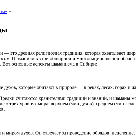
лом»
»
ды
 — это древняя религиозная традиция, которая охватывает широ
осом. Шаманизм в этой обширной и многонациональной области 
 Вот основные аспекты шаманизма в Сибири:
 духов, которые обитают в природе — в реках, лесах, горах и ж
 Предки считаются хранителями традиций и знаний, и шаманы мо
е о трех уровнях мира: верхнем (мир духов), среднем (мир лю
ов.
и миром духов. Он отвечает за проведение обрядов, исцеление,