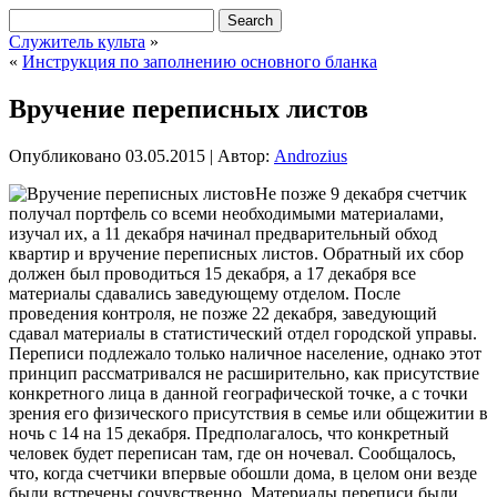
Служитель культа
»
«
Инструкция по заполнению основного бланка
Вручение переписных листов
Опубликовано
03.05.2015
|
Автор:
Androzius
Не позже 9 декабря счетчик
получал портфель со всеми необходимыми материалами,
изучал их, а 11 декабря начинал предварительный обход
квартир и вручение переписных листов. Обратный их сбор
должен был проводиться 15 декабря, а 17 декабря все
материалы сдавались заведующему отделом. После
проведения контроля, не позже 22 декабря, заведующий
сдавал материалы в статистический отдел городской управы.
Переписи подлежало
только наличное население, однако этот
принцип рассматривался не расширительно, как присутствие
конкретного лица в данной географической точке, а с точки
зрения его физического присутствия в семье или общежитии в
ночь с 14 на 15 декабря. Предполагалось, что конкретный
человек будет переписан там, где он ночевал. Сообщалось,
что, когда счетчики впервые обошли дома, в целом они везде
были встречены сочувственно. Материалы переписи были