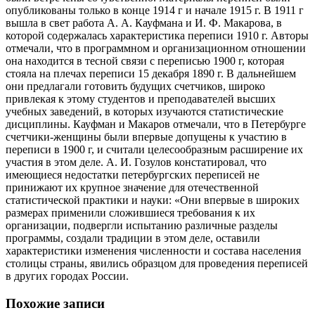
опубликованы только в конце 1914 г и начале 1915 г. В 1911 г
вышла в свет работа А. А. Кауфмана и И. Ф. Макарова, в
которой содержалась характеристика переписи 1910 г. Авторы
отмечали, что в программном и организационном отношении
она находится в тесной связи с переписью 1900 г, которая
стояла на плечах переписи 15 декабря 1890 г. В дальнейшем
они предлагали готовить будущих счетчиков, широко
привлекая к этому студентов и преподавателей высших
учебных заведений, в которых изучаются статистические
дисциплины. Кауфман и Макаров отмечали, что в Петербурге
счетчики-женщины были впервые допущены к участию в
переписи в 1900 г, и считали целесообразным расширение их
участия в этом деле. А. И. Гозулов констатировал, что
имеющиеся недостатки петербургских переписей не
принижают их крупное значение для отечественной
статистической практики и науки: «Они впервые в широких
размерах применили сложившиеся требования к их
организации, подвергли испытанию различные разделы
программы, создали традиции в этом деле, оставили
характеристики изменения численности и состава населения
столицы страны, явились образцом для проведения переписей
в других городах России.
Похожие записи