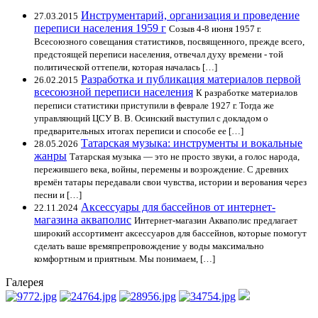
Инструментарий, организация и проведение
27.03.2015
переписи населения 1959 г
Созыв 4-8 июня 1957 г.
Всесоюзного совещания статистиков, посвященного, прежде всего,
предстоящей переписи населения, отвечал духу времени - той
политической оттепели, которая началась […]
Разработка и публикация материалов первой
26.02.2015
всесоюзной переписи населения
К разработке материалов
переписи статистики приступили в феврале 1927 г. Тогда же
управляющий ЦСУ В. В. Осинский выступил с докладом о
предварительных итогах переписи и способе ее […]
Татарская музыка: инструменты и вокальные
28.05.2026
жанры
Татарская музыка — это не просто звуки, а голос народа,
пережившего века, войны, перемены и возрождение. С древних
времён татары передавали свои чувства, истории и верования через
песни и […]
Аксессуары для бассейнов от интернет-
22.11.2024
магазина акваполис
Интернет-магазин Акваполис предлагает
широкий ассортимент аксессуаров для бассейнов, которые помогут
сделать ваше времяпрепровождение у воды максимально
комфортным и приятным. Мы понимаем, […]
Галерея