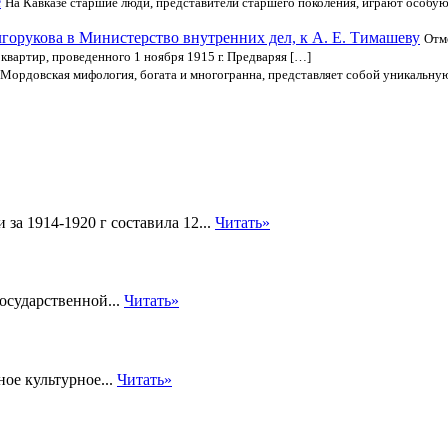
е
На Кавказе старшие люди, представители старшего поколения, играют особу
лгорукова в Министерство внутренних дел, к А. Е. Тимашеву
Отме
квартир, проведенного 1 ноября 1915 г. Предваряя […]
Мордовская мифология, богата и многогранна, представляет собой уникальну
за 1914-1920 г составила 12...
Читать»
осударственной...
Читать»
ое культурное...
Читать»