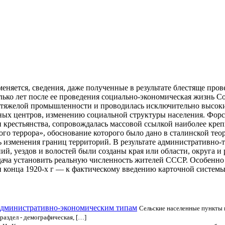
еняется, сведения, даже полученные в результате блестяще пров
лько лет после ее проведения социально-экономическая жизнь С
тов тяжелой промышленности и проводилась исключительно высо
ых центров, изменению социальной структуры населения. Форси
крестьянства, сопровождалась массовой ссылкой наиболее крепк
ого террора», обоснование которого было дано в сталинской те
 изменения границ территорий. В результате административно-
й, уездов и волостей были созданы края или области, округа и 
адача установить реальную численность жителей СССР. Особенно о
 конца 1920-х г — к фактическому введению карточной системы
 административно-экономическим типам
Сельские населенные пункты 
аздел - демографическая, […]