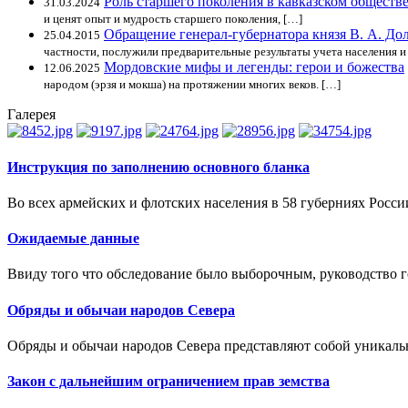
Роль старшего поколения в кавказском обществ
31.03.2024
и ценят опыт и мудрость старшего поколения, […]
Обращение генерал-губернатора князя В. А. До
25.04.2015
частности, послужили предварительные результаты учета населения и 
Мордовские мифы и легенды: герои и божества
12.06.2025
народом (эрзя и мокша) на протяжении многих веков. […]
Галерея
Инструкция по заполнению основного бланка
Во всех армейских и флотских населения в 58 губерниях России 
Ожидаемые данные
Ввиду того что обследование было выборочным, руководство г
Обряды и обычаи народов Севера
Обряды и обычаи народов Севера представляют собой уникальн
Закон с дальнейшим ограничением прав земства