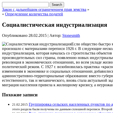
Закон с дальнейшим ограничением прав земства
»
«
Определение количества податей
Социалистическая индустриализация
Опубликовано
28.02.2015
|
Автор:
Stonesmith
Если общество быстро м
произошло с материалами переписи 1926 г. В следующие неско
индустриализация, которая началась со строительства объек
производительных сил страны, появлению новых индустриальн
революция в экономических отношениях, во всем укладе жизни 
политический режим. С 1927 г. возобновилась практика «красн
изменениям в экономике и социальных отношениях добавились
административно-территориальные образования: вместо губерни
естественного, так и механического, вновь стала актуальной з
миграция населения привела к жилищному кризису, а неурожаи
Похожие записи
Группировка сельских населенных пунктов по
21.02.2015
этого раздела были получены по данным сплошной переписи. Второй р