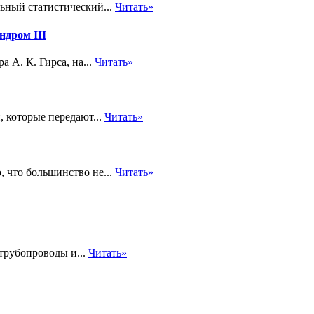
ьный статистический...
Читать»
ндром III
 А. К. Гирса, на...
Читать»
 которые передают...
Читать»
, что большинство не...
Читать»
трубопроводы и...
Читать»