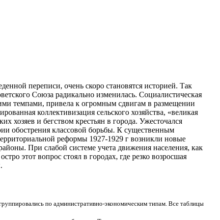
еденной переписи, очень скоро становятся историей. Так
оветского Союза радикально изменилась. Социалистическая
кими
темпами, привела к огромным сдвигам в размещении
рованная коллективизация сельского хозяйства, «великая
их хозяев и бегством крестьян в города. Ужесточался
ории обострения классовой борьбы. К существенным
территориальной реформы 1927-1929 г возникли новые
районы. При слабой системе учета движения населения, как
стро этот вопрос стоял в городах, где резко возросшая
.
группировались по административно-экономическим типам. Все таблицы