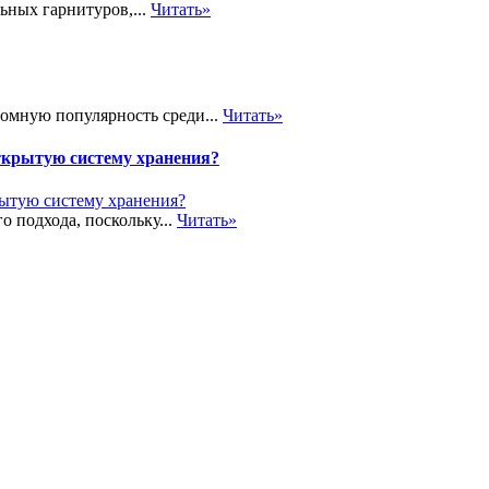
ьных гарнитуров,...
Читать»
громную популярность среди...
Читать»
ткрытую систему хранения?
о подхода, поскольку...
Читать»