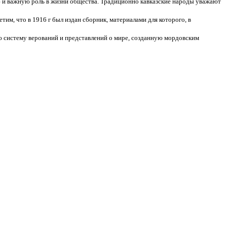
ю и важную роль в жизни общества. Традиционно кавказские народы уважают
тим, что в 1916 г был издан сборник, материалами для которого, в
ю систему верований и представлений о мире, созданную мордовским