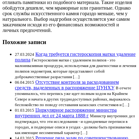
отливать памятники из подобного материала. Такие изделия
обойдутся дешевле, чем мраморные или гранитные. Однако
срок службы искусственного камня гораздо меньше, чем у
натурального. Выбор надгробия осуществляется уже самим
заказчиком исходя из его финансовых возможностей и
личных предпочтений.
Похожие записи
Когда требуется гистероскопия матки удаление
27.03.2024
полипа
Гистероскопия матки с удалением полипов - это
малоинвазивная процедура, используемая для диагностики и лечения
полипов эндометрия, которые представляют собой
доброкачественные разрастания […]
Отсутствие контроля за расходованием
06.04.2015
средств, выделенных в распоряжение ЦУНХУ
В отчете
упоминалось, что перепись уже идет полным ходом на Крайнем
Севере и начата в других труднодоступных районах, выражалось
беспокойство по поводу отставания казахских статистиков и […]
Циркулярное распоряжение министра
01.03.2015
внутренних дел от 24 марта 1888 г
Министр внутренних дел
подтверждал, что эти исследования - и однодневные переписи в
городах, и подворные описи в уездах - должны быть признаваемы
как имеющие несомненный характер […]
Решение ряда задач по совершенствованию
14.03.2015