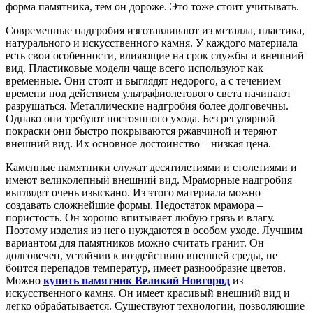
форма памятника, тем он дороже. Это тоже стоит учитывать.
Современные надгробия изготавливают из металла, пластика,
натурального и искусственного камня. У каждого материала
есть свои особенности, влияющие на срок службы и внешний
вид. Пластиковые модели чаще всего используют как
временные. Они стоят и выглядят недорого, а с течением
времени под действием ультрафиолетового света начинают
разрушаться. Металлические надгробия более долговечны.
Однако они требуют постоянного ухода. Без регулярной
покраски они быстро покрываются ржавчиной и теряют
внешний вид. Их основное достоинство – низкая цена.
Каменные памятники служат десятилетиями и столетиями и
имеют великолепный внешний вид. Мраморные надгробия
выглядят очень изыскано. Из этого материала можно
создавать сложнейшие формы. Недостаток мрамора –
пористость. Он хорошо впитывает любую грязь и влагу.
Поэтому изделия из него нуждаются в особом уходе. Лучшим
вариантом для памятников можно считать гранит. Он
долговечен, устойчив к воздействию внешней среды, не
боится перепадов температур, имеет разнообразие цветов.
Можно
купить памятник Великий Новгород
из
искусственного камня. Он имеет красивый внешний вид и
легко обрабатывается. Существуют технологии, позволяющие