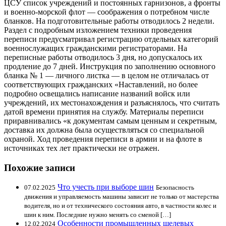
ЦСУ список учреждений и постоянных гарнизонов, а фронты
и военно-морской флот — соображения о потребном числе
бланков. На подготовительные работы отводилось 2 недели.
Раздел с подробным изложением техники проведения
переписи предусматривал регистрацию отдельных категорий
военнослужащих гражданскими регистраторами. На
переписные работы отводилось 3 дня, но допускалось их
продление до 7 дней. Инструкция по заполнению основного
бланка № 1 — личного листка — в целом не отличалась от
соответствующих гражданских «Наставлений, но более
подробно освещались написание названий войск или
учреждений, их местонахождения и разъяснялось, что считать
датой времени принятия на службу. Материалы переписи
приравнивались «к документам самым ценным и секретным,
доставка их должна была осуществляться со специальной
охраной. Ход проведения переписи в армии и на флоте в
источниках тех лет практически не отражен.
Похожие записи
Что учесть при выборе шин
07.02.2025
Безопасность
движения и управляемость машины зависит не только от мастерства
водителя, но и от технического состояния авто, в частности колес и
шин к ним. Последние нужно менять со сменой […]
Особенности промышленных щелевых
12.02.2024