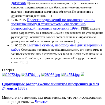
датчиков
Щелевые датчики – разновидность фотоэлектрических
сенсоров, предназначенных для бесконтактного определения
наличия и перемещения различных объектов. По сравнению с
другими типами датчиков, […]
Проект предложений по организационно-
17.02.2015
хозяйственному и техническому обеспечению
Всероссийской переписи населения 1999 г
ГИВЦ должно
было разработать до 1 февраля 1993 г. и представить на утверждение
руководству Госкомстата России согласованный с Управлением
демографической статистики проект основных […]
Сметные суммы, необходимые для завершения
14.05.2015
работ
Совещание посчитало необходимым сузить эту программу и
заняться составлением окончательных таблиц. Всего было намечено
составить 25 таблиц, которые и представили в Государственный
совет. К […]
Галерея
Циркулярное распоряжение министра внутренних дел от
24 марта 1888 г
Министр внутренних дел подтверждал, что эти исследования
— и однодневные...
Читать»