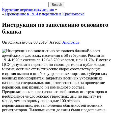
Вручение переписных листов
»
«
Проведение в 1914 г переписи в Красноярске
Инструкция по заполнению основного
бланка
Опубликовано
02.05.2015
|
Автор:
Androzius
Во всех
армейских и флотских населения в 58 губерниях России за
1914-1920 г составила 12 043 789 человек, или 11,7%. Вместе с
ЦСУ результаты переписи по своим регионам публиковали
многие местные статистические бюро: соответствующие
издания вышли в штабах, управлениях портами, губернских
военных комиссариатах, закрытых военных учреждениях
назначили специальных лиц, ответственных за проведение
переписей, как правило, из командного состава.
Предполагалось также назначить войсковых инструкторов и
необходимое число хорошо грамотных лиц по расчету не
менее, чем по одному на каждые 100 человек
переписываемых, для выполнения обязанностей военных
регистраторов. Тыловые части должны были представить в