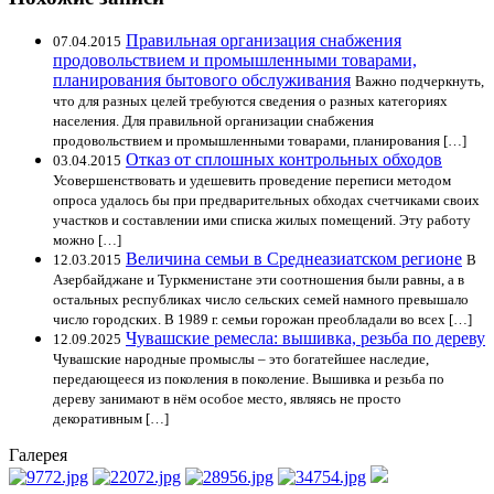
Правильная организация снабжения
07.04.2015
продовольствием и промышленными товарами,
планирования бытового обслуживания
Важно подчеркнуть,
что для разных целей требуются сведения о разных категориях
населения. Для правильной организации снабжения
продовольствием и промышленными товарами, планирования […]
Отказ от сплошных контрольных обходов
03.04.2015
Усовершенствовать и удешевить проведение переписи методом
опроса удалось бы при предварительных обходах счетчиками своих
участков и составлении ими списка жилых помещений. Эту работу
можно […]
Величина семьи в Среднеазиатском регионе
12.03.2015
В
Азербайджане и Туркменистане эти соотношения были равны, а в
остальных республиках число сельских семей намного превышало
число городских. В 1989 г. семьи горожан преобладали во всех […]
Чувашские ремесла: вышивка, резьба по дереву
12.09.2025
Чувашские народные промыслы – это богатейшее наследие,
передающееся из поколения в поколение. Вышивка и резьба по
дереву занимают в нём особое место, являясь не просто
декоративным […]
Галерея