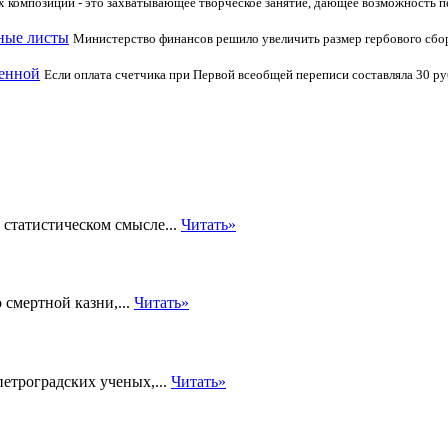
 композиций - это захватывающее творческое занятие, дающее возможность п
сные листы
Министерство финансов решило увеличить размер гербового сбора 
ленной
Если оплата счетчика при Первой всеобщей переписи составляла 30 руб
 статистическом смысле...
Читать»
 смертной казни,...
Читать»
петроградских ученых,...
Читать»