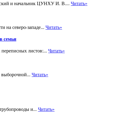
кий и начальник ЦУНХУ И. В....
Читать»
и на северо-западе...
Читать»
ав семьи
 переписных листов:...
Читать»
в выборочной...
Читать»
трубопроводы и...
Читать»