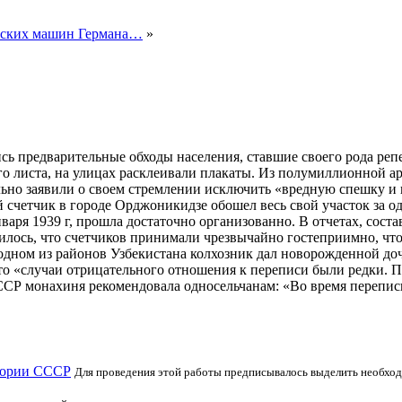
ческих машин Германа…
»
ались предварительные обходы населения, ставшие своего рода р
о листа, на улицах расклеивали плакаты. Из полумиллионной ар
но заявили о своем стремлении исключить «вредную спешку и го
ий счетчик в городе Орджоникидзе обошел весь свой участок за о
нваря 1939 г, прошла достаточно организованно. В отчетах, со
илось, что счетчиков принимали чрезвычайно гостеприимно, что
одном из районов Узбекистана колхозник дал новорожденной доч
о «случаи отрицательного отношения к переписи были редки. Под
ССР монахиня рекомендовала односельчанам: «Во время перепи
тории СССР
Для проведения этой работы предписывалось выделить необход