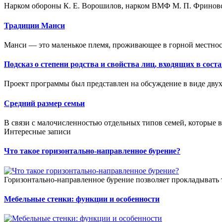
Нарком обороны К. Е. Ворошилов, нарком ВМФ М. П. Фриновс
Традиции Манси
Манси — это маленькое племя, проживающее в горной местност
Подсказ о степени родства и свойства лиц, входящих в сост
Проект программы был представлен на обсуждение в виде двух
Средний размер семьи
В связи с малочисленностью отдельных типов семей, которые 
Интересные записи
Что такое горизонтально-направленное бурение?
Горизонтально-направленное бурение позволяет прокладывать 
Мебельные стенки: функции и особенности