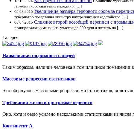
Как научиться писать песни
13.10.2024
Сочинение музыкальных
гармоничного сплетения мелодии и […]
Увеличение размера гербового сбора за перепи
09.03.2015
губернатор представил министру внутренних дел ходатайство […]
Слияние второй всеобщей переписи с промыш
06.04.2015
планировалось уменьшить участок до 200 душ и платить по […]
Галерея
Наименьшая подвижность людей
Таким образом, наличие человека в том или ином помещении в
Массовые репрессии статистиков
Это обернулось массовыми репрессиями статистиков, вплоть до
Требования жизни к программе переписи
Оно, хотя и было усилено несколькими статистиками из числа 
Контингент А