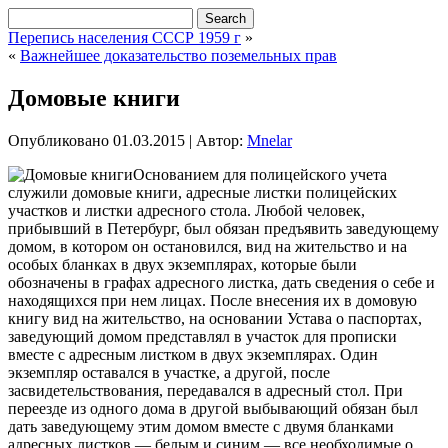
Перепись населения СССР 1959 г
»
«
Важнейшее доказательство поземельных прав
Домовые книги
Опубликовано
01.03.2015
|
Автор:
Mnelar
Основанием для полицейского учета
служили домовые книги, адресные листки полицейских
участков и листки адресного стола. Любой человек,
прибывший в Петербург, был обязан предъявить заведующему
домом, в котором он остановился, вид на жительство и на
особых бланках в двух экземплярах, которые были
обозначены в графах адресного листка, дать сведения о себе и
находящихся при нем лицах. После внесения их в домовую
книгу вид на жительство, на основании Устава о паспортах,
заведующий домом представлял в участок для прописки
вместе с адресным листком в двух экземплярах. Один
экземпляр оставался в участке, а другой, после
засвидетельствования, передавался в адресный стол. При
переезде из одного дома в другой выбывающий обязан был
дать заведующему этим домом вместе с двумя бланками
адресных листков — белым и синим — все необходимые о