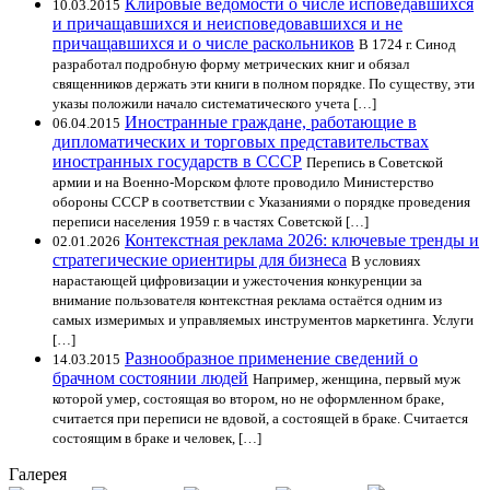
Клировые ведомости о числе исповедавшихся
10.03.2015
и причащавшихся и неисповедовавшихся и не
причащавшихся и о числе раскольников
В 1724 г. Синод
разработал подробную форму метрических книг и обязал
священников держать эти книги в полном порядке. По существу, эти
указы положили начало систематического учета […]
Иностранные граждане, работающие в
06.04.2015
дипломатических и торговых представительствах
иностранных государств в СССР
Перепись в Советской
армии и на Военно-Морском флоте проводило Министерство
обороны СССР в соответствии с Указаниями о порядке проведения
переписи населения 1959 г. в частях Советской […]
Контекстная реклама 2026: ключевые тренды и
02.01.2026
стратегические ориентиры для бизнеса
В условиях
нарастающей цифровизации и ужесточения конкуренции за
внимание пользователя контекстная реклама остаётся одним из
самых измеримых и управляемых инструментов маркетинга. Услуги
[…]
Разнообразное применение сведений о
14.03.2015
брачном состоянии людей
Например, женщина, первый муж
которой умер, состоящая во втором, но не оформленном браке,
считается при переписи не вдовой, а состоящей в браке. Считается
состоящим в браке и человек, […]
Галерея