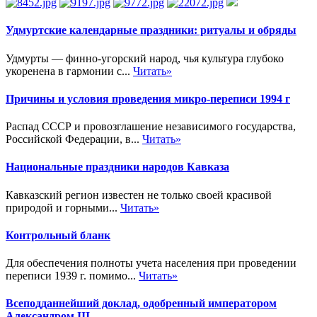
Удмуртские календарные праздники: ритуалы и обряды
Удмурты — финно-угорский народ, чья культура глубоко
укоренена в гармонии с...
Читать»
Причины и условия проведения микро-переписи 1994 г
Распад СССР и провозглашение независимого государства,
Российской Федерации, в...
Читать»
Национальные праздники народов Кавказа
Кавказский регион известен не только своей красивой
природой и горными...
Читать»
Контрольный бланк
Для обеспечения полноты учета населения при проведении
переписи 1939 г. помимо...
Читать»
Всеподданнейший доклад, одобренный императором
Александром III