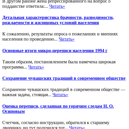
В другом районе жена репрессированного на вопрос о
подданстве ответила:...
Читать»
Детальная характеристика брачности, разводимости,
рождаемости и жилищных условий населения
К сожалению, результаты опроса о пожеланиях и мнениях
населения по проведению...
Читать»
Основные итоги микро-переписи населения 1994 г
Таким образом, постановлением была намечена широкая
программа...
Читать»
Сохранение чувашских традиций в современном обществе
Сохранение чувашских традиций в современном обществе —
важная задача, стоящая...
Читать»
Оценка переписи, сделанная по горячим следам Н. О.
Осиповым
Счетчик, согласно инструкции, обратился к старшему
дворнику, но тут получился тот...
Читать»