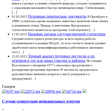
веков в суровых условиях северной природы, сегодня сталкиваются
с серьезными вызовами в быстро меняющемся мире. Глобализация,
[…]
Основные переписные документы
01.03.2015
В Оренбурге в
1888 г. в перепись кроме названных животных включили также кошек
и домашнюю птицу. Правда, в замечаниях Центрального
статистического комитета на программу этой переписи […]
Низовые органы государственной статистики
11.03.2015
Средняя оплата одного регистратора за весь период работы
устанавливалась в размере 80 руб., то есть соответствовала уровню
заработной платы неквалифицированных работников в экономике
того […]
Точный анализ трудовых ресурсов и их
15.05.2015
резервов в тех или иных городах и районах
На секциях
Всесоюзного совещания 1977 г. вносились предложения о
расширении программы переписи. В частности, предлагалось
дополнительно включить вопросы о месте рождения и о
предыдущем […]
Галерея
Случаи сознательно неправильных ответов