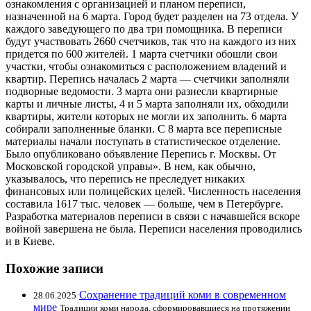
ознакомления с организацией и планом переписи,
назначенной на 6 марта. Город будет разделен на 73 отдела. У
каждого заведующего по два три помощника. В переписи
будут участвовать 2660 счетчиков, так что на каждого из них
придется по 600 жителей. 1 марта счетчики обошли свои
участки, чтобы ознакомиться с расположением владений и
квартир. Перепись началась 2 марта — счетчики заполняли
подворные ведомости. 3 марта они разнесли квартирные
карты и личные листы, 4 и 5 марта заполняли их, обходили
квартиры, жители которых не могли их заполнить. 6 марта
собирали заполненные бланки. С 8 марта все переписные
материалы начали поступать в статистическое отделение.
Было опубликовано объявление Перепись г. Москвы. От
Московской городской управы». В нем, как обычно,
указывалось, что перепись не преследует никаких
финансовых или полицейских целей. Численность населения
составила 1617 тыс. человек — больше, чем в Петербурге.
Разработка материалов переписи в связи с начавшейся вскоре
войной завершена не была. Переписи населения проводились
и в Киеве.
Похожие записи
Сохранение традиций коми в современном
28.06.2025
мире
Традиции коми народа, сформировавшиеся на протяжении