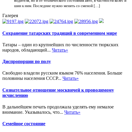
водителя, но и от технического состояния авто, в частности колес и
шин к ним. Последние нужно менять со сменой […]
Галерея
Сохранение татарских традиций в современном мире
Татары – один из крупнейших по численности тюркских
народов, обладающий...
Читать»
Диспропорции по полу
Свободно владели русским языком 76% населения. Больше
половины населения СССР...
Читать»
Сознательное отношение москвичей к проводимому
исчислению
В дальнейшем печать продолжала уделять ему немалое
внимание. Указывалось, что...
Читать»
Семейное состояние