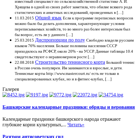
известный специалист по сельскохозяйственной статистике А. И.
Хрящева в одной из своих работ заметила, что обилие всякого рода
статистических и анкетных исследований, проведенных в […]
Общий язык
11.03.2015
Если к программе переписных вопросов
можно было бы делать дополнения, характеризующие условия
переписываемых хозяйств, то во много раз более интересным был
бы вопрос, есть ли у данного […]
Диспропорции по полу
25.03.2015
Свободно владели русским
языком 76% населения. Больше половины населения СССР
приходилось на РСФСР, около 20% - на УССР. Данные таблицы 10.4
свидетельствуют о неравномерном росте […]
Строительство теннисного корта
22.08.2018
Большой теннис
в России очень популярен. Им занимаются и взрослые, и дети.
Теннисные корты http://www.mastercourt.ru/ есть не только в
специализированных клубах, но и в фитнес-клубах, […]
Галерея
Башкирские календарные праздники: обряды и верования
Календарные праздники башкирского народа отражают
глубокие корни культурных,...
Читать»
Разгром антисоветских сил