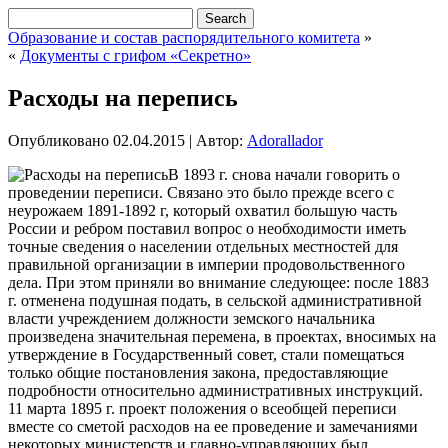
Образование и состав распорядительного комитета
»
«
Документы с грифом «Секретно»
Расходы на перепись
Опубликовано
02.04.2015
|
Автор:
Adorallador
В 1893 г. снова начали говорить о
проведении переписи. Связано это было прежде всего с
неурожаем 1891-1892 г, который охватил большую часть
России и ребром поставил вопрос о необходимости иметь
точные сведения о населении отдельных местностей для
правильной организации в империи продовольственного
дела. При этом приняли во внимание следующее: после 1883
г. отменена подушная подать, в сельской административной
власти учреждением
должности земского начальника
произведена значительная перемена, в проектах, вносимых на
утверждение в Государственный совет, стали помещаться
только общие постановления закона, предоставляющие
подробности относительно административных инструкций.
11 марта 1895 г. проект положения о всеобщей переписи
вместе со сметой расходов на ее проведение и замечаниями
некоторых министерств и главно-управляющих был