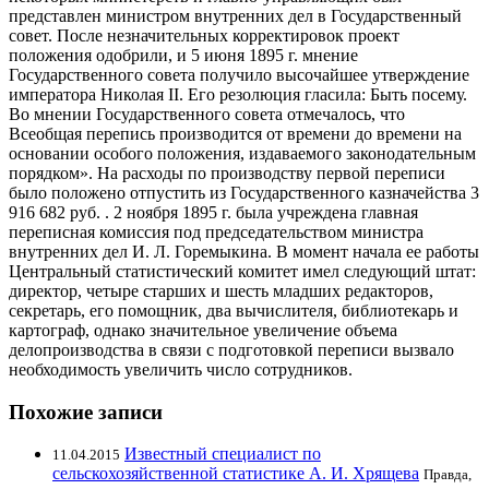
представлен министром внутренних дел в Государственный
совет. После незначительных корректировок проект
положения одобрили, и 5 июня 1895 г. мнение
Государственного совета получило высочайшее утверждение
императора Николая II. Его резолюция гласила: Быть посему.
Во мнении Государственного совета отмечалось, что
Всеобщая перепись производится от времени до времени на
основании особого положения, издаваемого законодательным
порядком». На расходы по производству первой переписи
было положено отпустить из Государственного казначейства 3
916 682 руб. . 2 ноября 1895 г. была учреждена главная
переписная комиссия под председательством министра
внутренних дел И. Л. Горемыкина. В момент начала ее работы
Центральный статистический комитет имел следующий штат:
директор, четыре старших и шесть младших редакторов,
секретарь, его помощник, два вычислителя, библиотекарь и
картограф, однако значительное увеличение объема
делопроизводства в связи с подготовкой переписи вызвало
необходимость увеличить число сотрудников.
Похожие записи
Известный специалист по
11.04.2015
сельскохозяйственной статистике А. И. Хрящева
Правда,