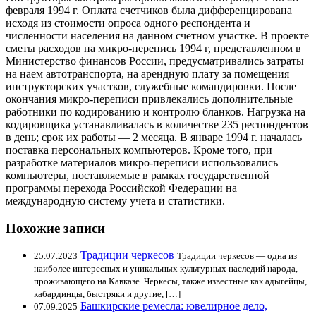
февраля 1994 г. Оплата счетчиков была дифференцирована
исходя из стоимости опроса одного респондента и
численности населения на данном счетном участке. В проекте
сметы расходов на микро-перепись 1994 г, представленном в
Министерство финансов России, предусматривались затраты
на наем автотранспорта, на арендную плату за помещения
инструкторских участков, служебные командировки. После
окончания микро-переписи привлекались дополнительные
работники по кодированию и контролю бланков. Нагрузка на
кодировщика устанавливалась в количестве 235 респондентов
в день; срок их работы — 2 месяца. В январе 1994 г. началась
поставка персональных компьютеров. Кроме того, при
разработке материалов микро-переписи использовались
компьютеры, поставляемые в рамках государственной
программы перехода Российской Федерации на
международную систему учета и статистики.
Похожие записи
Традиции черкесов
25.07.2023
Традиции черкесов — одна из
наиболее интересных и уникальных культурных наследий народа,
проживающего на Кавказе. Черкесы, также известные как адыгейцы,
кабардинцы, быстряки и другие, […]
Башкирские ремесла: ювелирное дело,
07.09.2025