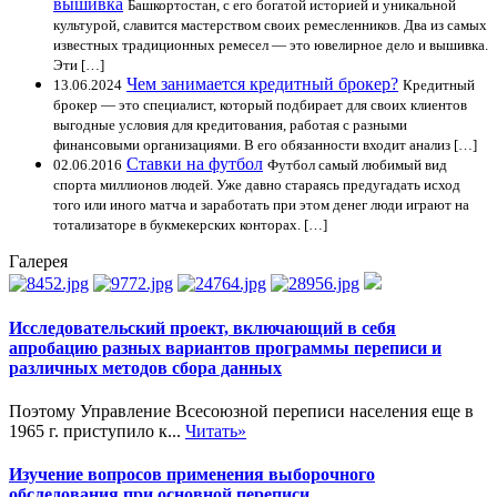
вышивка
Башкортостан, с его богатой историей и уникальной
культурой, славится мастерством своих ремесленников. Два из самых
известных традиционных ремесел — это ювелирное дело и вышивка.
Эти […]
Чем занимается кредитный брокер?
13.06.2024
Кредитный
брокер — это специалист, который подбирает для своих клиентов
выгодные условия для кредитования, работая с разными
финансовыми организациями. В его обязанности входит анализ […]
Ставки на футбол
02.06.2016
Футбол самый любимый вид
спорта миллионов людей. Уже давно стараясь предугадать исход
того или иного матча и заработать при этом денег люди играют на
тотализаторе в букмекерских конторах. […]
Галерея
Исследовательский проект, включающий в себя
апробацию разных вариантов программы переписи и
различных методов сбора данных
Поэтому Управление Всесоюзной переписи населения еще в
1965 г. приступило к...
Читать»
Изучение вопросов применения выборочного
обследования при основной переписи