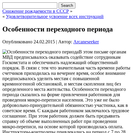
Снижение рождаемости в СССР
»
«
Удовлетворительное усвоение всех инструкций
Особенности переходного периода
Опубликовано
24.02.2015
|
Автор:
Arcaneseeker
В этом письме органам
МВД предписывалось оказывать содействие сотрудникам
Госкомстата и обеспечивать надлежащий общественный
порядок. В связи с тем что значительная часть времени работы
счетчиков приходилась на вечернее время, особое внимание
предписывалось уделить местам с повышенной
криминогенной обстановкой, и местам скопления лиц без
определенного места жительства. Особенности переходного
периода
сказались на форме привлечения работников для
проведения микро-переписи населения. Это уже не было
добровольно-принудительной обязанностью участника, как в
советское время. С каждым работником заключалось трудовое
соглашение. При этом работник должен быть предъявить
справку об объеме выполненных работ при проведении
микро-переписи, на основе которой производилась оплата.
Инструкторы-контролеры привлекались на период с 7 по 28