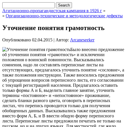
Агитационно-пропагандистская кампания в 1926 г
»
«
Организационно-технические и методологические дефекты
Уточнение понятия грамотность
Опубликовано
02.04.2015
|
Автор:
Arcaneseeker
Было внесено предложение
об уточнении понятия «грамотность» и исключении
положения о воинской повинности. Высказывались
сомнения, надо ли составлять переписные листы на
отсутствующих, предлагалось уточнить понятие «сословие», а
также положения инструкции. Также вносились предложения
об упрощении вопросов переписного листа, его согласовании
с текущей регистрацией населения. Предлагалось оставить
только формы А и Б, выделить главное занятие,
уточнить
термины «постоянное» и «непостоянное» проживание,
сделать бланки разного цвета, оговорить в переписных
листах, что перепись проводится только для получения
обобщенных данных. Высказывались также предложения
вместо форм А, Б, и В ввести общую форму переписного
листа. Переписные листы предложили печатать не только на
русском, но и на других языках. Для местностей, где жило