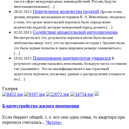
так и в сфере международных взаимодействий. Россия, будучи
многонациональным […]
Определение количества податей
28.02.2015
Другая точка
зрения, впервые высказанная историком К. А. Неволиным, сводилась
к тому, что целью монгольской переписи было определение
количества податей, которые покоренный народ должен […]
Содействие архангельской интеллигенции
02.05.2015
Несмотря на все это, результаты переписи могли быть весьма
любопытны ввиду того, что на протяжении истории г. Архангельска
это была первая попытка в таком широком размере ознакомиться с
[…]
Планирование контингентов учащихся
19.02.2015
В
результате сведения оказались неполными, большую часть составили
«не указавшие». Это не квалифицировалось как серьезный
недостаток переписи, поскольку данные о распределении учащихся
по […]
Галерея
Благоустройство жилого помещения
Если бюджет общий, т. е. все они одна семья, то квартира при
переписи считалась...
Читать»