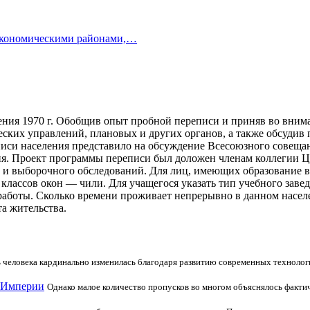
 экономическими районами,…
ения 1970 г. Обобщив опыт пробной переписи и приняв во вни
ских управлений, плановых и других органов, а также обсудив
иси населения представило на обсуждение Всесоюзного совеща
ия. Проект программы переписи был доложен членам коллегии
о и выборочного обследований. Для лиц, имеющих образование 
о классов окон — чили. Для учащегося указать тип учебного заве
аботы. Сколько времени проживает непрерывно в данном населен
а жительства.
 человека кардинально изменилась благодаря развитию современных техноло
я Империи
Однако малое количество пропусков во многом объяснялось факт