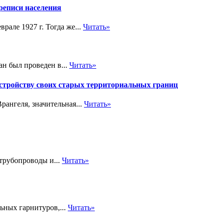
реписи населения
рале 1927 г. Тогда же...
Читать»
ан был проведен в...
Читать»
стройству своих старых территориальных границ
ангеля, значительная...
Читать»
трубопроводы и...
Читать»
ьных гарнитуров,...
Читать»