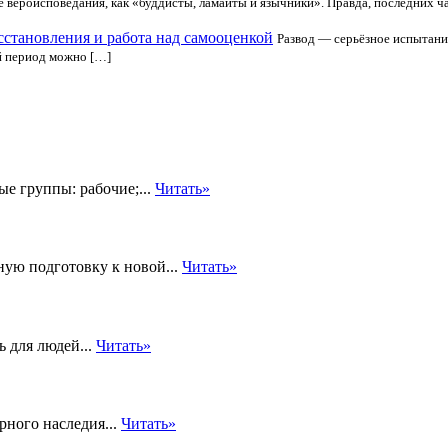
е вероисповедания, как «буддисты, ламаиты и язычники». Правда, последних ча
сстановления и работа над самооценкой
Развод — серьёзное испытание
й период можно […]
е группы: рабочие;...
Читать»
ную подготовку к новой...
Читать»
ь для людей...
Читать»
рного наследия...
Читать»