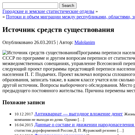
Городские и земские статистические отделы
»
«
Потоки и объем миграции между республиками, областями,
Источник средств существования
Опубликовано
26.03.2015
|
Автор:
Malolanim
Программа переписи насел
СССР по программе и другим вопросам переписи от статистиче
межведомственных совещаниях, управление Всесоюзной переп
следующий проект программы предстоящей переписи населен
населения П. Г. Подъячих. Проект включал вопросы сплошног
образования, записать также, в каком классе учатся или скольк
другой источник. Вопросы выборочного обследования. Место р
предыдущего постоянного жительства. Причина перемены мест
Похожие записи
Антиквариат — выгодное вложение денег
10.12.2017
Жизнь
компании не выходя из дома. Однако […]
Данные о составе и движении народонаселени
16.04.2015
статистик дореформенной России Д. П. Журавский резонно […]