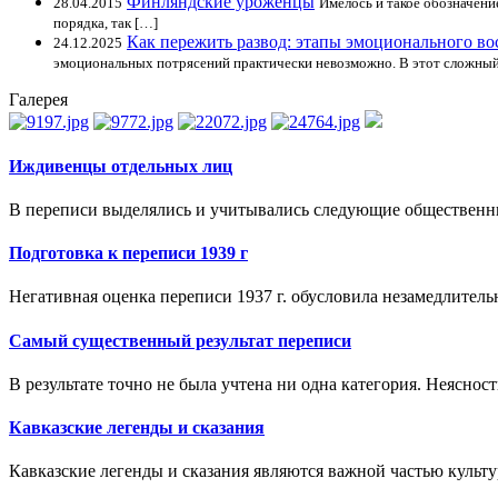
Финляндские уроженцы
28.04.2015
Имелось и такое обозначени
порядка, так […]
Как пережить развод: этапы эмоционального во
24.12.2025
эмоциональных потрясений практически невозможно. В этот сложны
Галерея
Иждивенцы отдельных лиц
В переписи выделялись и учитывались следующие общественны
Подготовка к переписи 1939 г
Негативная оценка переписи 1937 г. обусловила незамедлитель
Самый существенный результат переписи
В результате точно не была учтена ни одна категория. Неясност
Кавказские легенды и сказания
Кавказские легенды и сказания являются важной частью культу