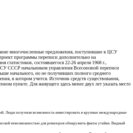
мание многочисленные предложения, поступившие в ЦСУ
 проект программы переписи дополнительно на
ния
статистиков, состоявшегося 22-26 апреля 1968 г.,
 ЦСУ СССР начальником управления Всесоюзной переписи
выше начального, но не получивших полного среднего
дения, в котором учится. Источник средств существования,
ном пункте. Для живущего здесь менее двух лет указать место
гий. Люди получили возможность инвестировать в крупные международные
ической невозможностью для ревизоров обнаружить факты утайки. Видный