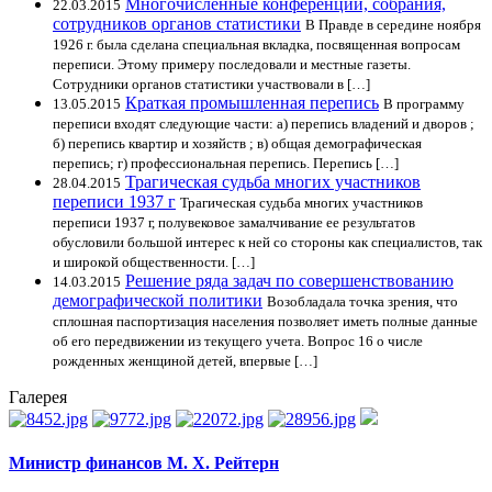
Многочисленные конференции, собрания,
22.03.2015
сотрудников органов статистики
В Правде в середине ноября
1926 г. была сделана специальная вкладка, посвященная вопросам
переписи. Этому примеру последовали и местные газеты.
Сотрудники органов статистики участвовали в […]
Краткая промышленная перепись
13.05.2015
В программу
переписи входят следующие части: а) перепись владений и дворов ;
б) перепись квартир и хозяйств ; в) общая демографическая
перепись; г) профессиональная перепись. Перепись […]
Трагическая судьба многих участников
28.04.2015
переписи 1937 г
Трагическая судьба многих участников
переписи 1937 г, полувековое замалчивание ее результатов
обусловили большой интерес к ней со стороны как специалистов, так
и широкой общественности. […]
Решение ряда задач по совершенствованию
14.03.2015
демографической политики
Возобладала точка зрения, что
сплошная паспортизация населения позволяет иметь полные данные
об его передвижении из текущего учета. Вопрос 16 о числе
рожденных женщиной детей, впервые […]
Галерея
Министр финансов М. Х. Рейтерн