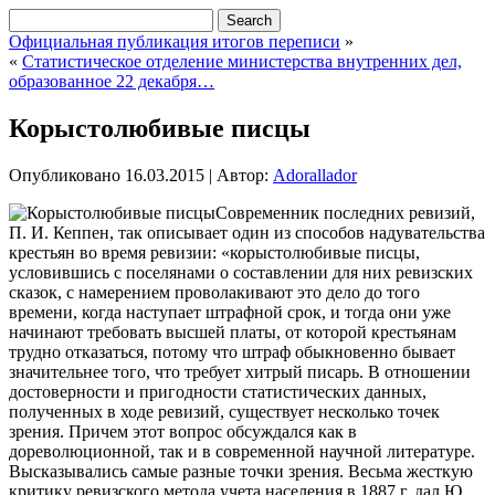
Официальная публикация итогов переписи
»
«
Статистическое отделение министерства внутренних дел,
образованное 22 декабря…
Корыстолюбивые писцы
Опубликовано
16.03.2015
|
Автор:
Adorallador
Современник последних ревизий,
П. И. Кеппен, так описывает один из способов надувательства
крестьян во время ревизии: «корыстолюбивые писцы,
условившись с поселянами о составлении для них ревизских
сказок, с намерением проволакивают это дело до того
времени, когда наступает штрафной срок, и тогда они уже
начинают требовать высшей платы, от которой крестьянам
трудно отказаться,
потому что штраф обыкновенно бывает
значительнее того, что требует хитрый писарь. В отношении
достоверности и пригодности статистических данных,
полученных в ходе ревизий, существует несколько точек
зрения. Причем этот вопрос обсуждался как в
дореволюционной, так и в современной научной литературе.
Высказывались самые разные точки зрения. Весьма жесткую
критику ревизского метода учета населения в 1887 г. дал Ю.