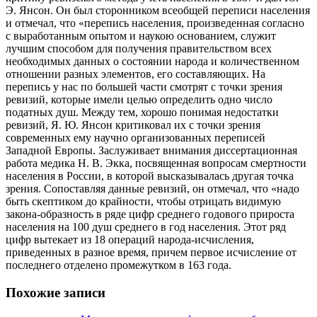
Э. Янсон. Он был сторонником всеобщей переписи населения
и отмечал, что «перепись населения, произведенная согласно
с выработанным опытом и наукою основанием, служит
лучшим способом для получения правительством всех
необходимых данных о состоянии народа и количественном
отношении разных элементов, его составляющих. На
перепись у нас по большей части смотрят с точки зрения
ревизий, которые имели целью определить одно число
податных душ. Между тем, хорошо понимая недостатки
ревизий, Я. Ю. Янсон критиковал их с точки зрения
современных ему научно организованных переписей
Западной Европы. Заслуживает внимания диссертационная
работа медика Н. В. Экка, посвященная вопросам смертности
населения в России, в которой высказывалась другая точка
зрения. Сопоставляя данные ревизий, он отмечал, что «надо
быть скептиком до крайности, чтобы отрицать видимую
закона-образность в ряде цифр среднего годового прироста
населения на 100 душ среднего в год населения. Этот ряд
цифр вытекает из 18 операций народа-исчисления,
приведенных в разное время, причем первое исчисление от
последнего отделено промежутком в 163 года.
Похожие записи