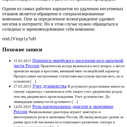
Одним из самых рабочих вариантов по удалению негативных
отзывов является обращение в специализированные
компании. Они за определенное вознаграждение удаляют
негатив в интернете. Но в этом случае нужно обращаться в
солидные и зарекомендовавшие себя компании.
erid:2Vtzqx1y7uH
Похожие записи
Переписи еврейского населения юго-западной
31.03.2015
части России
Практически всегда включался в него вопрос о месте
приписки мещан и крестьян, имевший явно полицейский характер.
Прогрессивно настроенные статистики выступали против него, но в
основном […]
Учет духовенства
27.03.2015
В результате родословные книги по
своему характеру «заключали в себе скорее учет дворянских родов,
чем лиц дворянского происхождения. Учет духовенства: До
ликвидации замкнутости духовного […]
Роль национальных диаспор в экономике
14.05.2025
России
Национальные диаспоры играют заметную и
многогранную роль в экономике России. Их вклад выходит далеко за
рамки простой численности и охватывает различные сектора и