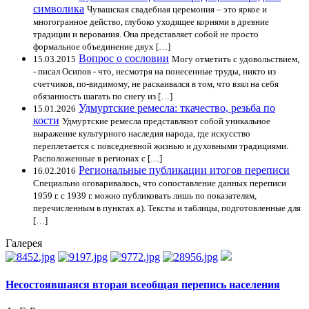
символика
Чувашская свадебная церемония – это яркое и
многогранное действо, глубоко уходящее корнями в древние
традиции и верования. Она представляет собой не просто
формальное объединение двух […]
Вопрос о сословии
15.03.2015
Могу отметить с удовольствием,
- писал Осипов - что, несмотря на понесенные труды, никто из
счетчиков, по-видимому, не раскаивался в том, что взял на себя
обязанность шагать по снегу из […]
Удмуртские ремесла: ткачество, резьба по
15.01.2026
кости
Удмуртские ремесла представляют собой уникальное
выражение культурного наследия народа, где искусство
переплетается с повседневной жизнью и духовными традициями.
Расположенные в регионах с […]
Региональные публикации итогов переписи
16.02.2016
Специально оговаривалось, что сопоставление данных переписи
1959 г. с 1939 г. можно публиковать лишь по показателям,
перечисленным в пунктах а). Тексты и таблицы, подготовленные для
[…]
Галерея
Несостоявшаяся вторая всеобщая перепись населения