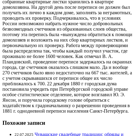
собранные квартирные листки хранились в квартире
домохозяина. На другой день после переписи он должен был
получать их лично в каждом доме, заполнять за неграмотных,
проводить их проверку. Подчеркивалось, что в условиях
России невозможно набрать нужное число добровольных
безвозмездных счетчиков из образованных слоев общества,
поэтому эта перепись была «вынуждена обратиться к помощи
домохозяев и возложить на них сбор квартирных листков, и
первоначальную их проверку. Работа между проверяющими
была распределена так, чтобы каждый получил участок, где
проживало не более 1600 человек. Как отмечал В. А.
Пландовский, проведение переписи задержалось на окраинах
города, где счетчиков оказалось слишком мало. Да и вообще
270 счетчиков было явно недостаточно на 667 тыс. жителей, а
с учетом скрывавшихся от переписи общее их число
приближалось к 700. 22 декабря 1880 г городская дума
постановила учредить при Петербургской городской управе
особое статистическое отделение, которое возглавил Ю. Э.
Янсон, и поручила городскому голове обратиться с
ходатайством к градоначальнику о разрешении проведения в
1881 г. однодневной переписи населения Санкт-Петербурга.
Похожие записи
Чувашские свадебные традиции: обряды и
22.07.2025