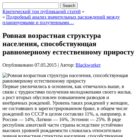
Критический тон публикаций статей
»
«
Подробный анализ значительных расхождений между
планируемыми и полученными…
Ровная возрастная структура
населения, способствующая
равномерному естественному приросту
Опубликовано
07.05.2015
|
Автор:
Blackworker
Первые увеличились в основном, как отмечалось выше, в
связи с трудностями получения молодоженами своего жилья,
а рост вторых обусловлен повышением разводов и
внебрачных рождений. Уровень таких рождений у женщин,
не состоявших в зарегистрированном браке, в общем числе
рождений по СССР в целом составлял 11%, а, например, в
России — 14%, Латвии — 16%, Эстонии
— 25%. В ряде
республик азиатской части страны вследствие устойчиво
высоких уровней рождаемости сложилась относительно
ровная возрастная структура населения, способствующая