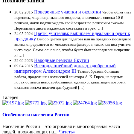
Похожие записи
Поверочные участки и околотки
20.02.2015
Чтобы облегчить
перепись, лица непризывного возраста, внесенные в списки 10-й
ревизии, могли подтверждать свой возраст по ревизским сказкам.
Переписные листы надлежало составлять в трех […]
Цветы учителям: выбираем идеальный букет к
24.05.2024
празднику
Выбор цветов для педагога или на праздник последнего
звонка определяется от множеством факторов, таких как пол учителя
и его вкус. Самое основное, чтобы букет был преподнесен искренне
и […]
Народные ремесла Якутии
22.09.2023
Всеподданнейший доклад, одобренный
09.04.2015
императором Александром III
Таким образом, большая
работа, проделанная комиссией сенатора А. К. Гирса, на первых
порах осталась невостребованной, однако создала задел, который
оказался весьма полезен для будущей […]
Галерея
Особенности населения России
Население России – это огромная и многообразная масса
людей, проживающих на...
Читать»