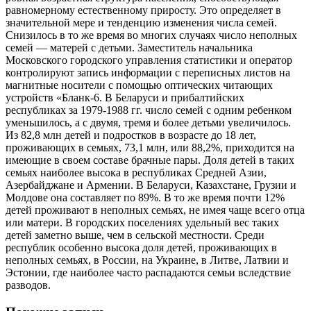
равномерному естественному приросту. Это определяет в
значительной мере и тенденцию изменения числа семей.
Снизилось в то же время во многих случаях число неполных
семей — матерей с детьми. Заместитель начальника
Московского городского управления статистики и оператор
контролируют запись информации с переписных листов на
магнитные носители с помощью оптических читающих
устройств «Бланк-6. В Беларуси и прибалтийских
республиках за 1979-1988 гг. число семей с одним ребенком
уменьшилось, а с двумя, тремя и более детьми увеличилось.
Из 82,8 млн детей и подростков в возрасте до 18 лет,
проживающих в семьях, 73,1 млн, или 88,2%, приходится на
имеющие в своем составе брачные пары. Доля детей в таких
семьях наиболее высока в республиках Средней Азии,
Азербайджане и Армении. В Беларуси, Казахстане, Грузии и
Молдове она составляет по 89%. В то же время почти 12%
детей проживают в неполных семьях, не имея чаще всего отца
или матери. В городских поселениях удельный вес таких
детей заметно выше, чем в сельской местности. Среди
республик особенно высока доля детей, проживающих в
неполных семьях, в России, на Украине, в Литве, Латвии и
Эстонии, где наиболее часто распадаются семьи вследствие
разводов.