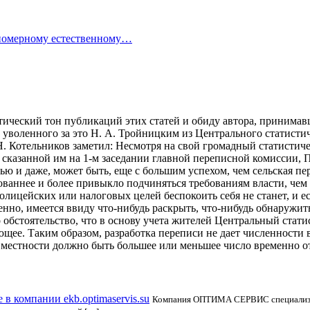
вномерному естественному…
тический тон публикаций этих статей и обиду автора, принимав
у уволенного за это Н. А. Тройницким из Центрального статисти
Н. Котельников
заметил: Несмотря на свой громадный статистиче
, сказанной им на 1-м заседании главной переписной комиссии, 
ю и даже, может быть, еще с большим успехом, чем сельская пер
ованнее и более привыкло подчиняться требованиям власти, чем
лицейских или налоговых целей беспокоить себя не станет, и есл
ненно, имеется ввиду что-нибудь раскрыть, что-нибудь обнаружить
о обстоятельство, что в основу учета жителей Центральный стат
щее. Таким образом, разработка переписи не дает численности в
местности должно быть большее или меньшее число временно от
в компании ekb.optimaservis.su
Компания ОПТИМА СЕРВИС специализиру