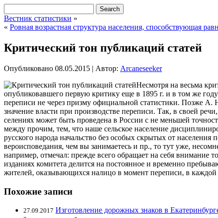
Вестник статистики
»
«
Ровная возрастная структура населения, способствующая ра
Критический тон публикаций статей
Опубликовано
08.05.2015
|
Автор:
Arcaneseeker
Несмотря на весьма кри
опубликовавшего первую критику еще в 1895 г. и в том же год
переписи не через призму официальной статистики. Позже А. 
значение власти при производстве переписи. Так, в своей речи
селениях может быть проведена в России с не меньшей точность
между прочим, тем, что наше сельское население дисциплинир
русского народа начальство без особых скрытых от населения по
вероисповедания, чем вы занимаетесь и пр., то тут уже, несом
например, отмечал: прежде всего обращает на себя внимание т
изданиях комитета делится на постоянное и временно пребываю
жителей, оказывающихся налицо в момент переписи, в каждой 
Похожие записи
Изготовление дорожных знаков в Екатеринбурге 
27.09.2017