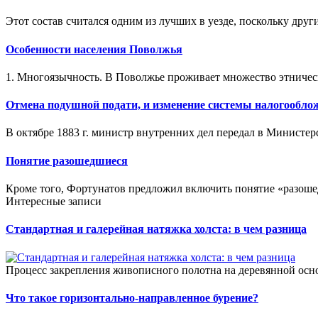
Этот состав считался одним из лучших в уезде, поскольку друг
Особенности населения Поволжья
1. Многоязычность. В Поволжье проживает множество этническ
Отмена подушной подати, и изменение системы налогообло
В октябре 1883 г. министр внутренних дел передал в Министер
Понятие разошедшиеся
Кроме того, Фортунатов предложил включить понятие «разошед
Интересные записи
Стандартная и галерейная натяжка холста: в чем разница
Процесс закрепления живописного полотна на деревянной осно
Что такое горизонтально-направленное бурение?