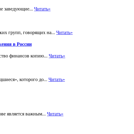
ие заведующие...
Читать»
их групп, говорящих на...
Читать»
жения в России
ство финансов копию...
Читать»
шиеся», которого до...
Читать»
ве является важным...
Читать»