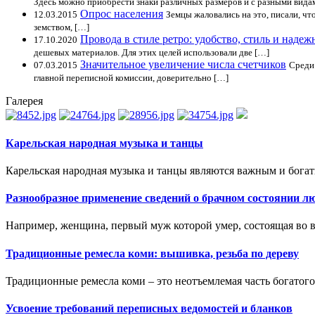
Здесь можно приобрести знаки различных размеров и с разными вид
Опрос населения
12.03.2015
Земцы жаловались на это, писали, ч
земством, […]
Провода в стиле ретро: удобство, стиль и надеж
17.10.2020
дешевых материалов. Для этих целей использовали две […]
Значительное увеличение числа счетчиков
07.03.2015
Среди
главной переписной комиссии, доверительно […]
Галерея
Карельская народная музыка и танцы
Карельская народная музыка и танцы являются важным и богат
Разнообразное применение сведений о брачном состоянии л
Например, женщина, первый муж которой умер, состоящая во в
Традиционные ремесла коми: вышивка, резьба по дереву
Традиционные ремесла коми – это неотъемлемая часть богатого
Усвоение требований переписных ведомостей и бланков