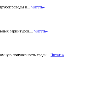
трубопроводы и...
Читать»
ьных гарнитуров,...
Читать»
громную популярность среди...
Читать»