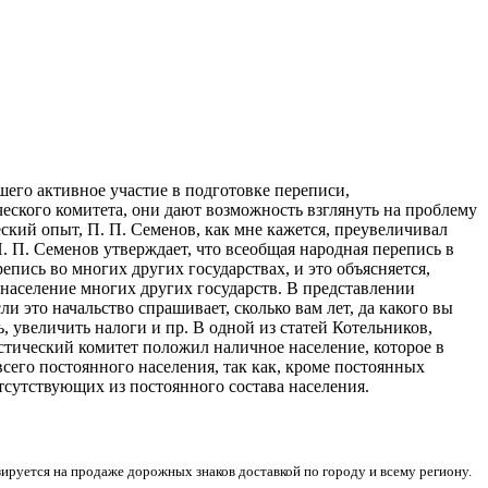
шего активное участие в подготовке переписи,
ческого комитета, они дают возможность взглянуть на проблему
ский опыт, П. П. Семенов, как мне кажется, преувеличивал
П. П. Семенов утверждает, что всеобщая народная перепись в
епись во многих других государствах, и это объясняется,
 население многих других государств. В представлении
и это начальство спрашивает, сколько вам лет, да какого вы
, увеличить налоги и пр. В одной из статей Котельников,
истический комитет положил наличное население, которое в
сего постоянного населения, так как, кроме постоянных
сутствующих из постоянного состава населения.
ется на продаже дорожных знаков доставкой по городу и всему региону.