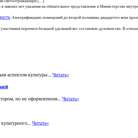
ами светоотражающей […]
то в законах нет указания на обязательное представление в Министерство вну
ность
Электрификацию помещений до второй половины двадцатого века прои
 участников переписи большой удельный вес составляло духовенство. В отно
ым аспектом культуры...
Читать»
юдей
тором, но не оформленном...
Читать»
 культурного...
Читать»