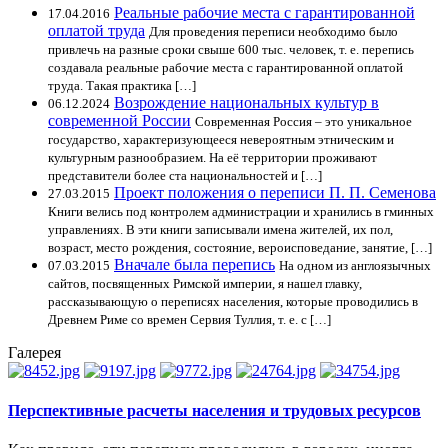
Реальные рабочие места с гарантированной
17.04.2016
оплатой труда
Для проведения переписи необходимо было
привлечь на разные сроки свыше 600 тыс. человек, т. е. перепись
создавала реальные рабочие места с гарантированной оплатой
труда. Такая практика […]
Возрождение национальных культур в
06.12.2024
современной России
Современная Россия – это уникальное
государство, характеризующееся невероятным этническим и
культурным разнообразием. На её территории проживают
представители более ста национальностей и […]
Проект положения о переписи П. П. Семенова
27.03.2015
Книги велись под контролем администрации и хранились в гминных
управлениях. В эти книги записывали имена жителей, их пол,
возраст, место рождения, состояние, вероисповедание, занятие, […]
Вначале была перепись
07.03.2015
На одном из англоязычных
сайтов, посвященных Римской империи, я нашел главку,
рассказывающую о переписях населения, которые проводились в
Древнем Риме со времен Сервия Туллия, т. е. с […]
Галерея
Перспективные расчеты населения и трудовых ресурсов