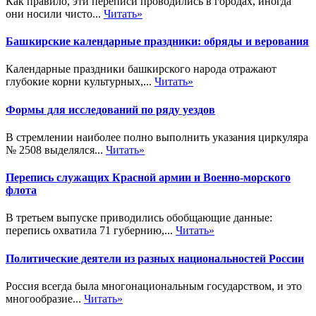
Как правило, эти переписи проводились в городах, иногда
они носили чисто...
Читать»
Башкирские календарные праздники: обряды и верования
Календарные праздники башкирского народа отражают
глубокие корни культурных,...
Читать»
Формы для исследований по ряду уездов
В стремлении наиболее полно выполнить указания циркуляра
№ 2508 выделялся...
Читать»
Перепись служащих Красной армии и Военно-морского
флота
В третьем выпуске приводились обобщающие данные:
перепись охватила 71 губернию,...
Читать»
Политические деятели из разных национальностей России
Россия всегда была многонациональным государством, и это
многообразие...
Читать»