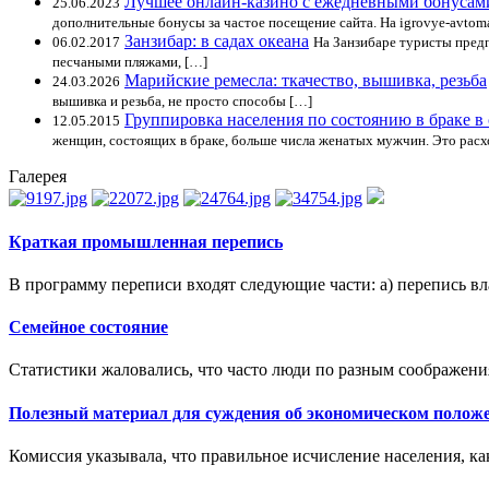
Лучшее онлайн-казино с ежедневными бонусами 
25.06.2023
дополнительные бонусы за частое посещение сайта. На igrovye-avtom
Занзибар: в садах океана
06.02.2017
На Занзибаре туристы предп
песчаными пляжами, […]
Марийские ремесла: ткачество, вышивка, резьба
24.03.2026
вышивка и резьба, не просто способы […]
Группировка населения по состоянию в браке в 
12.05.2015
женщин, состоящих в браке, больше числа женатых мужчин. Это рас
Галерея
Краткая промышленная перепись
В программу переписи входят следующие части: а) перепись вла
Семейное состояние
Статистики жаловались, что часто люди по разным соображени
Полезный материал для суждения об экономическом положе
Комиссия указывала, что правильное исчисление населения, как