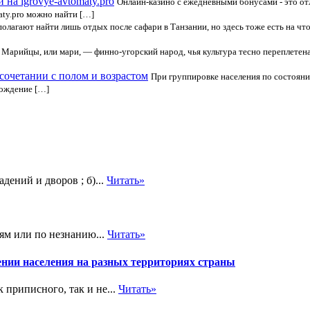
на igrovye-avtomaty.pro
Онлайн-казино с ежедневными бонусами - это о
aty.pro можно найти […]
олагают найти лишь отдых после сафари в Танзании, но здесь тоже есть на ч
Марийцы, или мари, — финно-угорский народ, чья культура тесно переплетена
сочетании с полом и возрастом
При группировке населения по состоянию
хождение […]
дений и дворов ; б)...
Читать»
ям или по незнанию...
Читать»
нии населения на разных территориях страны
 приписного, так и не...
Читать»