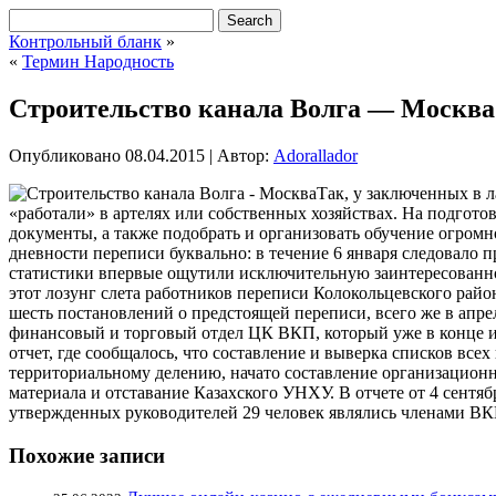
Контрольный бланк
»
«
Термин Народность
Строительство канала Волга — Москва
Опубликовано
08.04.2015
|
Автор:
Adorallador
Так, у заключенных в 
«работали» в артелях или собственных хозяйствах. На подгото
документы, а также подобрать и организовать обучение огромн
дневности переписи буквально: в течение 6 января следовало
статистики впервые ощутили исключительную заинтересованно
этот лозунг слета работников переписи Колокольцевского рай
шесть постановлений о предстоящей переписи, всего же в апре
финансовый и торговый отдел ЦК ВКП, который уже в конце ию
отчет, где сообщалось, что составление и выверка списков все
территориальному делению, начато составление организационн
материала и отставание Казахского УНХУ. В отчете от 4 сентяб
утвержденных руководителей 29 человек являлись членами ВКП
Похожие записи