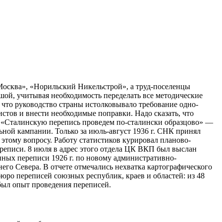
Москва», «Норильский Никельстрой», а труд-поселенцы
шой, учитывая необходимость переделать все методические
 что руководство страны истолковывало требование одно-
стов и внести необходимые поправки. Надо сказать, что
. «Сталинскую перепись проведем по-сталински образцово» —
ной кампании. Только за июль-август 1936 г. СНК принял
этому вопросу. Работу статистиков курировал планово-
реписи. 8 июля в адрес этого отдела ЦК ВКП был выслан
анных переписи 1926 г. по новому административно-
его Севера. В отчете отмечались нехватка картографического
бюро переписей союзных республик, краев и областей: из 48
был опыт проведения переписей.