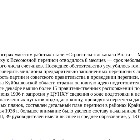
лагерях «местом работы» стали «Строительство канала Волга — 
вку к Всесоюзной переписи отводилось 8 месяцев — срок неболь
ого числа счетчиков. Последнее
обстоятельство усугубилось тем,
 проверить миллионы предварительно заполненных переписных ли
сть партии и советского правительства в проведении переписи
она Куйбышевской области отразил основную идею подготовитель
ле-декабре вышло более 15 правительственных распоряжений по 
ня 1936 г. запросил у ЦУНХУ сведения о ходе подготовки к пе
х населенных пунктов подходят к концу, проводятся пересчеты д
ых планов, составлен детальный план переписи в районах Крайн
ря 1936 г. большое внимание было уделено составу начальников 
, 39 руководителей имели высшее и среднее образование, у 18 