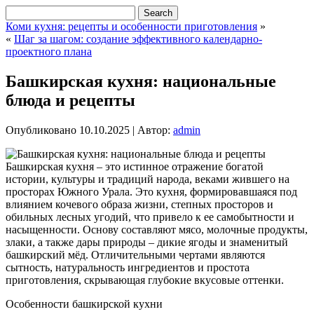
Коми кухня: рецепты и особенности приготовления
»
«
Шаг за шагом: создание эффективного календарно-
проектного плана
Башкирская кухня: национальные
блюда и рецепты
Опубликовано
10.10.2025
|
Автор:
admin
Башкирская кухня – это истинное отражение богатой
истории, культуры и традиций народа, веками жившего на
просторах Южного Урала. Это кухня, формировавшаяся под
влиянием кочевого образа жизни, степных просторов и
обильных лесных угодий, что привело к ее самобытности и
насыщенности. Основу составляют мясо, молочные продукты,
злаки, а также дары природы – дикие ягоды и знаменитый
башкирский мёд. Отличительными чертами являются
сытность, натуральность ингредиентов и простота
приготовления, скрывающая глубокие вкусовые оттенки.
Особенности башкирской кухни