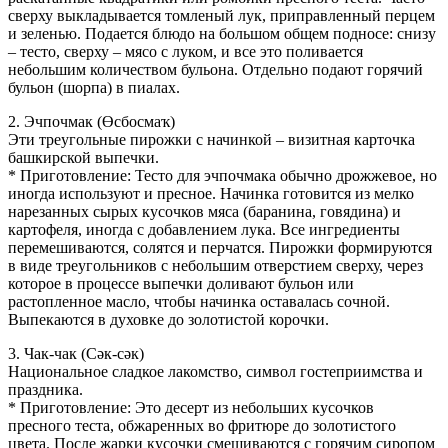
сверху выкладывается томленый лук, приправленный перцем
и зеленью. Подается блюдо на большом общем подносе: снизу
– тесто, сверху – мясо с луком, и все это поливается
небольшим количеством бульона. Отдельно подают горячий
бульон (шорпа) в пиалах.
2. Эчпочмак (Өсбосмаҡ)
Эти треугольные пирожки с начинкой – визитная карточка
башкирской выпечки.
* Приготовление: Тесто для эчпочмака обычно дрожжевое, но
иногда используют и пресное. Начинка готовится из мелко
нарезанных сырых кусочков мяса (баранина, говядина) и
картофеля, иногда с добавлением лука. Все ингредиенты
перемешиваются, солятся и перчатся. Пирожки формируются
в виде треугольников с небольшим отверстием сверху, через
которое в процессе выпечки доливают бульон или
растопленное масло, чтобы начинка оставалась сочной.
Выпекаются в духовке до золотистой корочки.
3. Чак-чак (Сәк-сәк)
Национальное сладкое лакомство, символ гостеприимства и
праздника.
* Приготовление: Это десерт из небольших кусочков
пресного теста, обжаренных во фритюре до золотистого
цвета. После жарки кусочки смешиваются с горячим сиропом