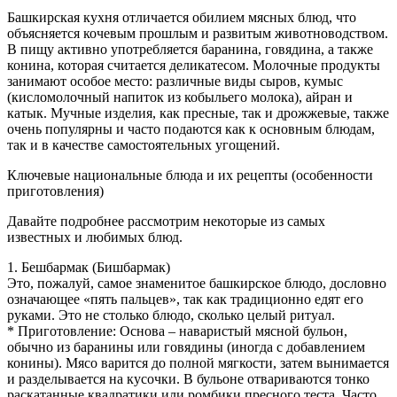
Башкирская кухня отличается обилием мясных блюд, что
объясняется кочевым прошлым и развитым животноводством.
В пищу активно употребляется баранина, говядина, а также
конина, которая считается деликатесом. Молочные продукты
занимают особое место: различные виды сыров, кумыс
(кисломолочный напиток из кобыльего молока), айран и
катык. Мучные изделия, как пресные, так и дрожжевые, также
очень популярны и часто подаются как к основным блюдам,
так и в качестве самостоятельных угощений.
Ключевые национальные блюда и их рецепты (особенности
приготовления)
Давайте подробнее рассмотрим некоторые из самых
известных и любимых блюд.
1. Бешбармак (Бишбармак)
Это, пожалуй, самое знаменитое башкирское блюдо, дословно
означающее «пять пальцев», так как традиционно едят его
руками. Это не столько блюдо, сколько целый ритуал.
* Приготовление: Основа – наваристый мясной бульон,
обычно из баранины или говядины (иногда с добавлением
конины). Мясо варится до полной мягкости, затем вынимается
и разделывается на кусочки. В бульоне отвариваются тонко
раскатанные квадратики или ромбики пресного теста. Часто