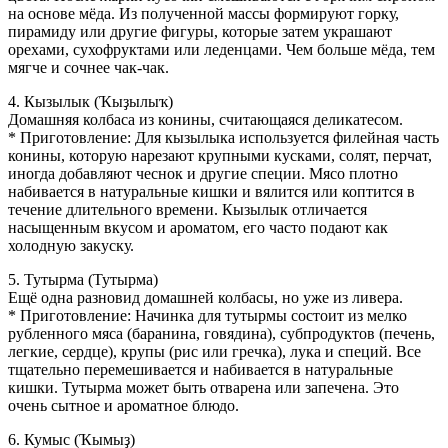
на основе мёда. Из полученной массы формируют горку,
пирамиду или другие фигуры, которые затем украшают
орехами, сухофруктами или леденцами. Чем больше мёда, тем
мягче и сочнее чак-чак.
4. Кызылык (Ҡыҙылыҡ)
Домашняя колбаса из конины, считающаяся деликатесом.
* Приготовление: Для кызылыка используется филейная часть
конины, которую нарезают крупными кусками, солят, перчат,
иногда добавляют чеснок и другие специи. Мясо плотно
набивается в натуральные кишки и вялится или коптится в
течение длительного времени. Кызылык отличается
насыщенным вкусом и ароматом, его часто подают как
холодную закуску.
5. Тутырма (Тутырма)
Ещё одна разновид домашней колбасы, но уже из ливера.
* Приготовление: Начинка для тутырмы состоит из мелко
рубленного мяса (баранина, говядина), субпродуктов (печень,
легкие, сердце), крупы (рис или гречка), лука и специй. Все
тщательно перемешивается и набивается в натуральные
кишки. Тутырма может быть отварена или запечена. Это
очень сытное и ароматное блюдо.
6. Кумыс (Ҡымыҙ)