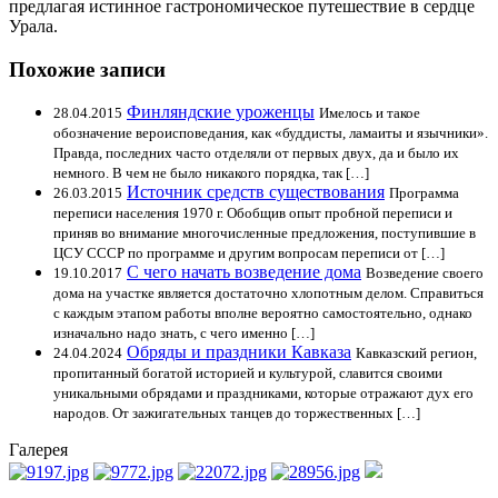
предлагая истинное гастрономическое путешествие в сердце
Урала.
Похожие записи
Финляндские уроженцы
28.04.2015
Имелось и такое
обозначение вероисповедания, как «буддисты, ламаиты и язычники».
Правда, последних часто отделяли от первых двух, да и было их
немного. В чем не было никакого порядка, так […]
Источник средств существования
26.03.2015
Программа
переписи населения 1970 г. Обобщив опыт пробной переписи и
приняв во внимание многочисленные предложения, поступившие в
ЦСУ СССР по программе и другим вопросам переписи от […]
С чего начать возведение дома
19.10.2017
Возведение своего
дома на участке является достаточно хлопотным делом. Справиться
с каждым этапом работы вполне вероятно самостоятельно, однако
изначально надо знать, с чего именно […]
Обряды и праздники Кавказа
24.04.2024
Кавказский регион,
пропитанный богатой историей и культурой, славится своими
уникальными обрядами и праздниками, которые отражают дух его
народов. От зажигательных танцев до торжественных […]
Галерея