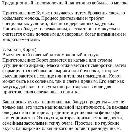
Традиционный кисломолочный напиток из кобыльего молока.
Приготовление: Кумыс получается путем брожения свежего
кобыльего молока. Процесс длительный и требует
специальных условий, обычно в деревянных кадушках.
Напиток обладает освежающим, слегка терпким вкусом и
считается очень полезным для здоровья, богат витаминами и
микроэлементами.
7. Корот (Ҡорот)
Высушенный соленый кисломолочный продукт.
Приготовление: Корот делается из катыка или сузьмы
(сгущенного айрана). Масса отжимается от сыворотки, затем
формируются небольшие шарики или брусочки, которые
высушиваются на солнце или в теплом помещении. Корот
может быть как соленым, так и слегка пряным. Его едят как
закуску, добавляют в супы или растворяют в воде для
приготовления освежающего напитка.
Башкирская кухня: национальные блюда и рецепты – это не
только еда, это часть национальной идентичности. За каждым
блюдом стоит история, традиции и уникальная философия
гостеприимства. Это кухня, которая призывает к щедрости,
семейным застольям и теплу очага. Простые, но глубокие
вкусы башкирских блюд никого не оставят равнодушным,