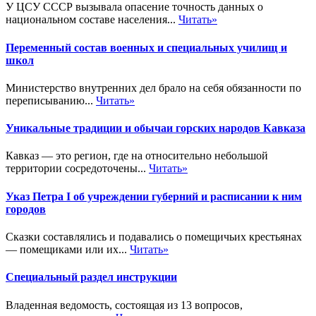
У ЦСУ СССР вызывала опасение точность данных о
национальном составе населения...
Читать»
Переменный состав военных и специальных училищ и
школ
Министерство внутренних дел брало на себя обязанности по
переписыванию...
Читать»
Уникальные традиции и обычаи горских народов Кавказа
Кавказ — это регион, где на относительно небольшой
территории сосредоточены...
Читать»
Указ Петра I об учреждении губерний и расписании к ним
городов
Сказки составлялись и подавались о помещичьих крестьянах
— помещиками или их...
Читать»
Специальный раздел инструкции
Владенная ведомость, состоящая из 13 вопросов,