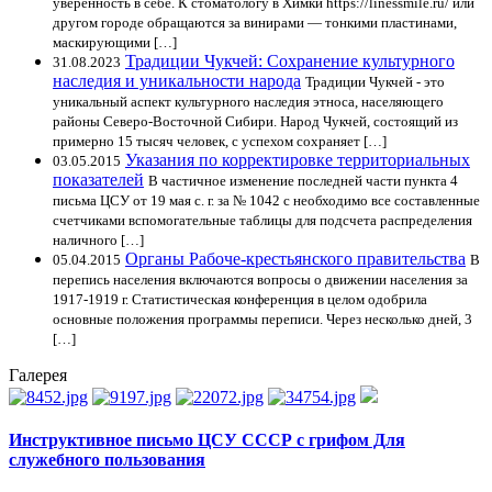
уверенность в себе. К стоматологу в Химки https://linessmile.ru/ или
другом городе обращаются за винирами — тонкими пластинами,
маскирующими […]
Традиции Чукчей: Сохранение культурного
31.08.2023
наследия и уникальности народа
Традиции Чукчей - это
уникальный аспект культурного наследия этноса, населяющего
районы Северо-Восточной Сибири. Народ Чукчей, состоящий из
примерно 15 тысяч человек, с успехом сохраняет […]
Указания по корректировке территориальных
03.05.2015
показателей
В частичное изменение последней части пункта 4
письма ЦСУ от 19 мая с. г. за № 1042 с необходимо все составленные
счетчиками вспомогательные таблицы для подсчета распределения
наличного […]
Органы Рабоче-крестьянского правительства
05.04.2015
В
перепись населения включаются вопросы о движении населения за
1917-1919 г. Статистическая конференция в целом одобрила
основные положения программы переписи. Через несколько дней, 3
[…]
Галерея
Инструктивное письмо ЦСУ СССР с грифом Для
служебного пользования