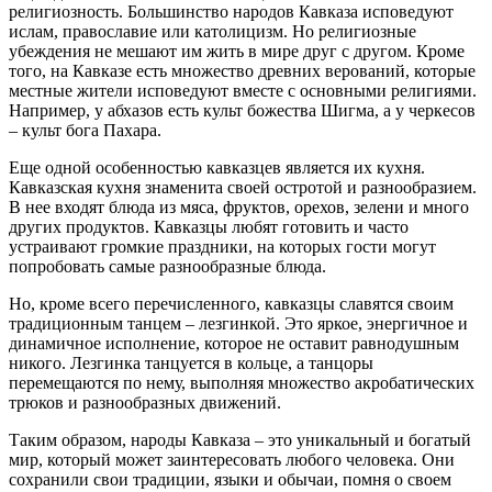
религиозность. Большинство народов Кавказа исповедуют
ислам, православие или католицизм. Но религиозные
убеждения не мешают им жить в мире друг с другом. Кроме
того, на Кавказе есть множество древних верований, которые
местные жители исповедуют вместе с основными религиями.
Например, у абхазов есть культ божества Шигма, а у черкесов
– культ бога Пахара.
Еще одной особенностью кавказцев является их кухня.
Кавказская кухня знаменита своей остротой и разнообразием.
В нее входят блюда из мяса, фруктов, орехов, зелени и много
других продуктов. Кавказцы любят готовить и часто
устраивают громкие праздники, на которых гости могут
попробовать самые разнообразные блюда.
Но, кроме всего перечисленного, кавказцы славятся своим
традиционным танцем – лезгинкой. Это яркое, энергичное и
динамичное исполнение, которое не оставит равнодушным
никого. Лезгинка танцуется в кольце, а танцоры
перемещаются по нему, выполняя множество акробатических
трюков и разнообразных движений.
Таким образом, народы Кавказа – это уникальный и богатый
мир, который может заинтересовать любого человека. Они
сохранили свои традиции, языки и обычаи, помня о своем