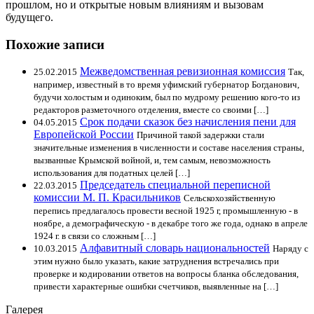
прошлом, но и открытые новым влияниям и вызовам
будущего.
Похожие записи
Межведомственная ревизионная комиссия
25.02.2015
Так,
например, известный в то время уфимский губернатор Богданович,
будучи холостым и одиноким, был по мудрому решению кого-то из
редакторов разметочного отделения, вместе со своими […]
Срок подачи сказок без начисления пени для
04.05.2015
Европейской России
Причиной такой задержки стали
значительные изменения в численности и составе населения страны,
вызванные Крымской войной, и, тем самым, невозможность
использования для податных целей […]
Председатель специальной переписной
22.03.2015
комиссии М. П. Красильников
Сельскохозяйственную
перепись предлагалось провести весной 1925 г, промышленную - в
ноябре, а демографическую - в декабре того же года, однако в апреле
1924 г. в связи со сложным […]
Алфавитный словарь национальностей
10.03.2015
Наряду с
этим нужно было указать, какие затруднения встречались при
проверке и кодировании ответов на вопросы бланка обследования,
привести характерные ошибки счетчиков, выявленные на […]
Галерея