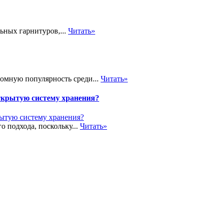
ьных гарнитуров,...
Читать»
громную популярность среди...
Читать»
ткрытую систему хранения?
о подхода, поскольку...
Читать»