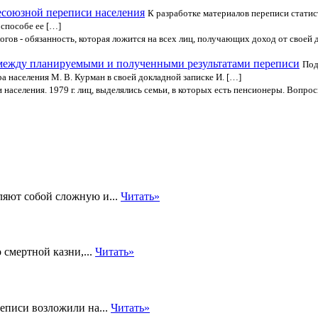
есоюзной переписи населения
К разработке материалов переписи статис
способе ее […]
огов - обязанность, которая ложится на всех лиц, получающих доход от своей
между планируемыми и полученными результатами переписи
Под
а населения М. В. Курман в своей докладной записке И. […]
 населения. 1979 г. лиц, выделялись семьи, в которых есть пенсионеры. Вопр
яют собой сложную и...
Читать»
 смертной казни,...
Читать»
еписи возложили на...
Читать»