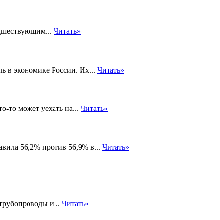
едшествующим...
Читать»
 в экономике России. Их...
Читать»
о-то может уехать на...
Читать»
вила 56,2% против 56,9% в...
Читать»
трубопроводы и...
Читать»