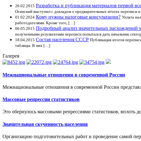
Разработка и публикация материалов первой вс
26.02.2015
Осинский выступил с докладом о предварительных итогах переписи и 
Кому нужны налоговые консультации?
01.02.2024
Уплата нал
работодателями. Кроме того, […]
Подробный анализ значительных расхождений 
06.05.2015
полученными результатами переписи попытался дать начальник сектор
Состав населения СССР
18.04.2015
Публикация итогов переписи
таблицы. В них […]
Галерея
Межнациональные отношения в современной России
Межнациональные отношения в современной России представл
Массовые репрессии статистиков
Это обернулось массовыми репрессиями статистиков, вплоть до
Значительная скученность населения
Организацию подготовительных работ и проведение самой пер