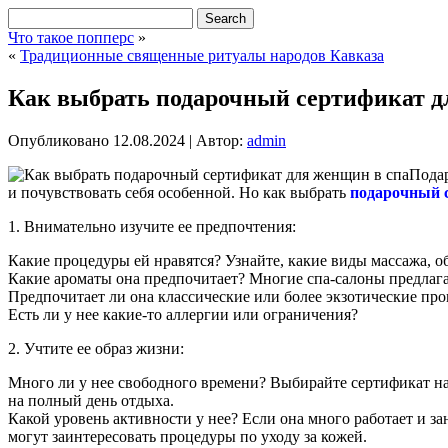
Что такое попперс
»
«
Традиционные священные ритуалы народов Кавказа
Как выбрать подарочный сертификат д
Опубликовано
12.08.2024
|
Автор:
admin
Подар
и почувствовать себя особенной. Но как выбрать
подарочный с
1. Внимательно изучите ее предпочтения:
Какие процедуры ей нравятся? Узнайте, какие виды массажа, о
Какие ароматы она предпочитает? Многие спа-салоны предлага
Предпочитает ли она классические или более экзотические пр
Есть ли у нее какие-то аллергии или ограничения?
2. Учтите ее образ жизни:
Много ли у нее свободного времени? Выбирайте сертификат на к
на полный день отдыха.
Какой уровень активности у нее? Если она много работает и з
могут заинтересовать процедуры по уходу за кожей.