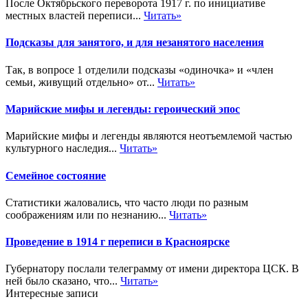
После Октябрьского переворота 1917 г. по инициативе
местных властей переписи...
Читать»
Подсказы для занятого, и для незанятого населения
Так, в вопросе 1 отделили подсказы «одиночка» и «член
семьи, живущий отдельно» от...
Читать»
Марийские мифы и легенды: героический эпос
Марийские мифы и легенды являются неотъемлемой частью
культурного наследия...
Читать»
Семейное состояние
Статистики жаловались, что часто люди по разным
соображениям или по незнанию...
Читать»
Проведение в 1914 г переписи в Красноярске
Губернатору послали телеграмму от имени директора ЦСК. В
ней было сказано, что...
Читать»
Интересные записи