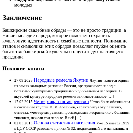
молодых.
Заключение
Башкирские свадебные обряды — это не просто традиции, а
живое наследие народа, которое помогает сохранить
культурную идентичность и семейные ценности. Понимание
этапов и символики этих обрядов позволяет глубже оценить
богатство башкирской культуры и ощутить дух настоящего
праздника.
Похожие записи
Народные ремесла Якутии
27.09.2023
Якутия является одним
из самых холодных регионов России, где проживает народ с
богатыми культурными традициями и уникальным наследием. В
якутской культуре народные ремесла занимают важное […]
Четвертая, и пятая ревизии
17.02.2015
Четко были обозначены
и сословные группы. К. И. Арсеньев, характеризуя эту ревизию,
отмечал: «четвертая ревизия производилась несравненно с большим
тщанием, нежели три первые. В ней […]
Основа статистики населения
02.05.2015
Уже 15 января 1959
г. ЦСУ СССР разослало приказ № 32, подписанный его начальником