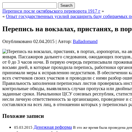
Переписи после октябрьского переворота 1917 г
»
«
Опыт государственных усилий расширить базу собираемых п
Перепись на вокзалах, пристанях, в пор
Опубликовано
02.04.2015
|
Автор:
Balladomand
января. Пассажиров дальнего следования, ожидающих поездов, с
от 0 до 3 часов ночи. В первую очередь
переписывали проживавш
восьми дней, в которые проходила перепись, работники орган
принимали меры к исправлению недостатков. В обеспечении ка
всех счетчиков своих участков и проводили с ними разбор о
Правильность заполнения переписных листов проверялась инс
контрольные обходы, выявлялись случаи пропуска или двойных
заданные сроки. Начальники ЦСУ союзных республик, статист
несли личную ответственность за организацию, проведение и
составлялся на всех лиц, в отношении которых у переписных р
Похожие записи
Денежная реформа
05.03.2015
В это же время была проведена де