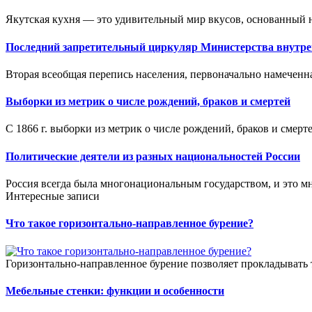
Якутская кухня — это удивительный мир вкусов, основанный н
Последний запретительный циркуляр Министерства внутрен
Вторая всеобщая перепись населения, первоначально намеченная
Выборки из метрик о числе рождений, браков и смертей
С 1866 г. выборки из метрик о числе рождений, браков и смерте
Политические деятели из разных национальностей России
Россия всегда была многонациональным государством, и это мн
Интересные записи
Что такое горизонтально-направленное бурение?
Горизонтально-направленное бурение позволяет прокладывать 
Мебельные стенки: функции и особенности