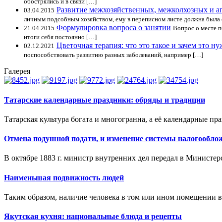
обострялись и в связи […]
Развитие межхозяйственных, межколхозных и 
03.04.2015
личным подсобным хозяйством, ему в переписном листе должна была 
Формулировка вопроса о занятии
21.04.2015
Вопрос о месте п
итоги себя постоянно […]
Цветочная терапия: что это такое и зачем это н
02.12.2021
поспособствовать развитию разных заболеваний, например […]
Галерея
Татарские календарные праздники: обряды и традиции
Татарская культура богата и многогранна, а её календарные пра
Отмена подушной подати, и изменение системы налогообло
В октябре 1883 г. министр внутренних дел передал в Министер
Наименьшая подвижность людей
Таким образом, наличие человека в том или ином помещении в
Якутская кухня: национальные блюда и рецепты