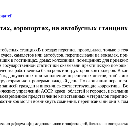
одатей
тах, аэропортах, на автобусных станциях
В поездах перепись проводилась только в тече
удов, самолетов или автобусов, переписывали на вокзалах, прис
их в гостиницах, домах колхозника, помещениях для приезжих
ов государственной статистики оказывали практическую помощь 
чества работ велика была роль инструкторов-контролеров. В к
шибок, допущенных при заполнении переписных листов, чтобы ис
трукторами-контролерами каждый день. По окончании переписи
 записей граждан и вносились соответствующие коррективы. Вс
ических управлений АССР, краев, областей и городов, начальн
 своевременное представление качественных материалов перепис
аботников могли возникнуть сомнения, переписаны ли они в том 
нежная реформа в форме деноминации с конфискацией, болезненно воспринята