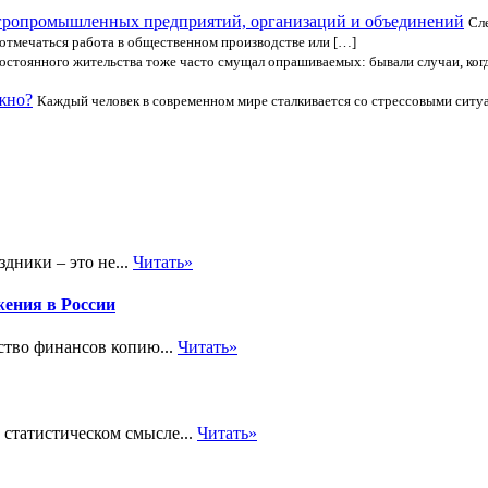
агропромышленных предприятий, организаций и объединений
Сл
отмечаться работа в общественном производстве или […]
остоянного жительства тоже часто смущал опрашиваемых: бывали случаи, когда
ужно?
Каждый человек в современном мире сталкивается со стрессовыми ситуац
здники – это не...
Читать»
жения в России
ство финансов копию...
Читать»
 статистическом смысле...
Читать»