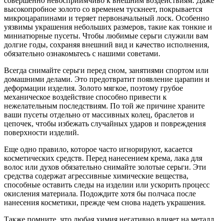
совершенно невосприимчиво к внешним воздействиям. Даже
высокопробное золото со временем тускнеет, покрывается
микроцарапинами и теряет первоначальный лоск. Особенно
уязвимы украшения небольших размеров, такие как тонкие и
миниатюрные пусеты. Чтобы любимые серьги служили вам
долгие годы, сохраняя внешний вид и качество исполнения,
обязательно ознакомьтесь с нашими советами.
Всегда снимайте серьги перед сном, занятиями спортом или
домашними делами. Это предотвратит появление царапин и
деформации изделия. Золото мягкое, поэтому грубое
механическое воздействие способно привести к
нежелательным последствиям. По той же причине храните
ваши пусеты отдельно от массивных колец, браслетов и
цепочек, чтобы избежать случайных ударов и повреждения
поверхности изделий.
Еще одно правило, которое часто игнорируют, касается
косметических средств. Перед нанесением крема, лака для
волос или духов обязательно снимайте золотые серьги. Эти
средства содержат агрессивные химические вещества,
способные оставить следы на изделии или ускорить процесс
окисления материала. Подождите хотя бы полчаса после
нанесения косметики, прежде чем снова надеть украшения.
Также помните, что любая химия негативно влияет на металл.