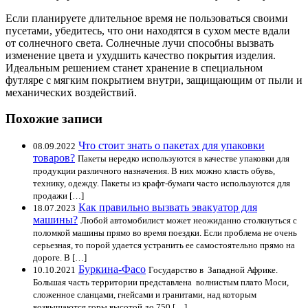
Если планируете длительное время не пользоваться своими
пусетами, убедитесь, что они находятся в сухом месте вдали
от солнечного света. Солнечные лучи способны вызвать
изменение цвета и ухудшить качество покрытия изделия.
Идеальным решением станет хранение в специальном
футляре с мягким покрытием внутри, защищающим от пыли и
механических воздействий.
Похожие записи
Что стоит знать о пакетах для упаковки
08.09.2022
товаров?
Пакеты нередко используются в качестве упаковки для
продукции различного назначения. В них можно класть обувь,
технику, одежду. Пакеты из крафт-бумаги часто используются для
продажи […]
Как правильно вызвать эвакуатор для
18.07.2023
машины?
Любой автомобилист может неожиданно столкнуться с
поломкой машины прямо во время поездки. Если проблема не очень
серьезная, то порой удается устранить ее самостоятельно прямо на
дороге. В […]
Буркина-Фасо
10.10.2021
Государство в Западной Африке.
Большая часть территории представлена волнистым плато Моси,
сложенное сланцами, гнейсами и гранитами, над которым
возвышаются горы высотой до 750 […]