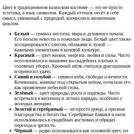
Цвет в традиционном казахском костюме — это не просто
эстетика, а язык символов. Каждый оттенок несёт в себе
смысл, связанный с природой, космосом и жизненным
циклом.
Белый
— символ чистоты, мира и духовного начала.
Его носили невесты и пожилые люди. Белый цвет также
ассоциировался с снегом, облаками и луной —
важными элементами в кочевой культуре.
Красный
— цвет жизни, энергии, любви и силы. Часто
использовался в вышивке на свадебных платьях и
головных уборах. Красный шёлк считался драгоценным
и приносил удачу.
Синий и голубой
— символ неба, свободы и вечности.
Кочевники, жившие под открытым небом, почитали его
как проявление небесной силы.
Зелёный
— цвет природы, роста и надежды. Часто
встречался в весенних и летних нарядах, особенно у
молодых женщин.
Золотой и серебряный
— не просто декор, а признак
благородства и богатства. Серебряные бляшки и нити
использовались в свадебных костюмах и обрядах
перехода в зрелость.
Чёрный
— редко использовался как основной цвет, но