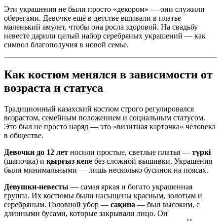
Эти украшения не были просто «декором» — они служили
оберегами. Девочке ещё в детстве вшивали в платье
маленький амулет, чтобы она росла здоровой. На свадьбу
невесте дарили целый набор серебряных украшений — как
символ благополучия в новой семье.
Как костюм менялся в зависимости от
возраста и статуса
Традиционный казахский костюм строго регулировался
возрастом, семейным положением и социальным статусом.
Это был не просто наряд — это «визитная карточка» человека
в обществе.
Девочки до 12 лет
носили простые, светлые платья —
түркі
(шапочка) и
қырғыз кепе
без сложной вышивки. Украшения
были минимальными — лишь несколько бусинок на поясах.
Девушки-невесты
— самая яркая и богато украшенная
группа. Их костюмы были насыщены красным, золотым и
серебряным. Головной убор —
сақина
— был высоким, с
длинными бусами, которые закрывали лицо. Он