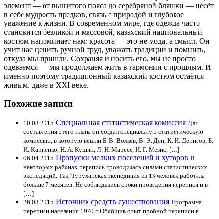
элемент — от вышитого пояса до серебряной бляшки — несёт
в себе мудрость предков, связь с природой и глубокое
уважение к жизни. В современном мире, где одежда часто
становится безликой и массовой, казахский национальный
костюм напоминает нам: красота — это не мода, а смысл. Он
учит нас ценить ручной труд, уважать традиции и помнить,
откуда мы пришли. Сохраняя и носить его, мы не просто
одеваемся — мы продолжаем жить в гармонии с прошлым. И
именно поэтому традиционный казахский костюм остаётся
живым, даже в XXI веке.
Похожие записи
Специальная статистическая комиссия
10.03.2015
Для
составления этого плана он создал специальную статистическую
комиссию, в которую вошли Б. В. Волков, В. Э. Ден, К. И. Денисов, Б.
И. Карпенко, Н. А. Кушин, Л. Н. Маресс, И. Г. Мезис, […]
Пропуски мелких поселений и хуторов
06.04.2015
В
некоторых районах перепись проводилась силами статистических
экспедиций. Так, Туруханская экспедиция из 13 человек работала
больше 7 месяцев. Не соблюдались сроки проведения переписи и в
[…]
Источник средств существования
26.03.2015
Программа
переписи населения 1970 г. Обобщив опыт пробной переписи и