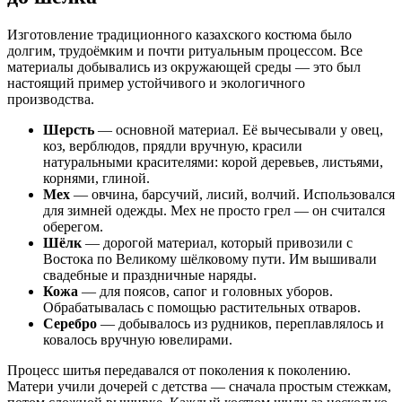
Изготовление традиционного казахского костюма было
долгим, трудоёмким и почти ритуальным процессом. Все
материалы добывались из окружающей среды — это был
настоящий пример устойчивого и экологичного
производства.
Шерсть
— основной материал. Её вычесывали у овец,
коз, верблюдов, прядли вручную, красили
натуральными красителями: корой деревьев, листьями,
корнями, глиной.
Мех
— овчина, барсучий, лисий, волчий. Использовался
для зимней одежды. Мех не просто грел — он считался
оберегом.
Шёлк
— дорогой материал, который привозили с
Востока по Великому шёлковому пути. Им вышивали
свадебные и праздничные наряды.
Кожа
— для поясов, сапог и головных уборов.
Обрабатывалась с помощью растительных отваров.
Серебро
— добывалось из рудников, переплавлялось и
ковалось вручную ювелирами.
Процесс шитья передавался от поколения к поколению.
Матери учили дочерей с детства — сначала простым стежкам,