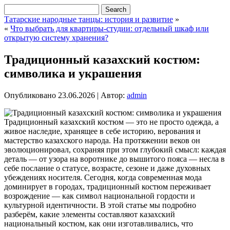
Татарские народные танцы: история и развитие
»
«
Что выбрать для квартиры-студии: отдельный шкаф или
открытую систему хранения?
Традиционный казахский костюм:
символика и украшения
Опубликовано
23.06.2026
|
Автор:
admin
Традиционный казахский костюм — это не просто одежда, а
живое наследие, хранящее в себе историю, верования и
мастерство казахского народа. На протяжении веков он
эволюционировал, сохраняя при этом глубокий смысл: каждая
деталь — от узора на воротнике до вышитого пояса — несла в
себе послание о статусе, возрасте, сезоне и даже духовных
убеждениях носителя. Сегодня, когда современная мода
доминирует в городах, традиционный костюм переживает
возрождение — как символ национальной гордости и
культурной идентичности.
В этой статье мы подробно
разберём, какие элементы составляют казахский
национальный костюм, как они изготавливались, что