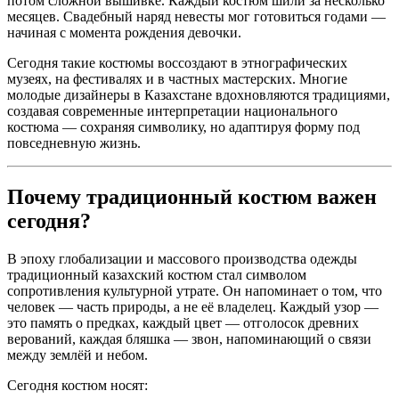
потом сложной вышивке. Каждый костюм шили за несколько
месяцев. Свадебный наряд невесты мог готовиться годами —
начиная с момента рождения девочки.
Сегодня такие костюмы воссоздают в этнографических
музеях, на фестивалях и в частных мастерских. Многие
молодые дизайнеры в Казахстане вдохновляются традициями,
создавая современные интерпретации национального
костюма — сохраняя символику, но адаптируя форму под
повседневную жизнь.
Почему традиционный костюм важен
сегодня?
В эпоху глобализации и массового производства одежды
традиционный казахский костюм стал символом
сопротивления культурной утрате. Он напоминает о том, что
человек — часть природы, а не её владелец. Каждый узор —
это память о предках, каждый цвет — отголосок древних
верований, каждая бляшка — звон, напоминающий о связи
между землёй и небом.
Сегодня костюм носят: