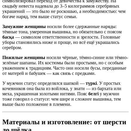
символизировал переход от девичества к замужеству. На
свадьбу невеста надевала до 3–5 килограммов серебряных
украшений — это было не роскошью, а необходимостью: чем
богаче наряд, тем выше статус семьи.
Замужние женщины
носили более сдержанные наряды:
тёмные тона, умеренная вышивка, но обязательно с поясом
басқа
— символом ответственности и зрелости. Головные
уборы становились ниже и проще, но всё ещё украшались
серебром.
Пожилые женщины
носили чёрные, тёмно-синие или тёмно-
зелёные шапаны. Их костюмы были простыми, но с особым
уважением к традициям. Часто они носили бусы, переданные
от матерей и бабушек — как связь с предками.
У мужчин статус определялся шапкой —
түркі
. У простых
кочевников она была из войлока, у знати — из бархата или
меха, украшенная золотыми нитями. Пояс
белгі
у мужчин
тоже говорил о статусе: чем шире и сложнее вышивка, тем
выше было положение в племени.
Материалы и изготовление: от шерсти
до шёлка