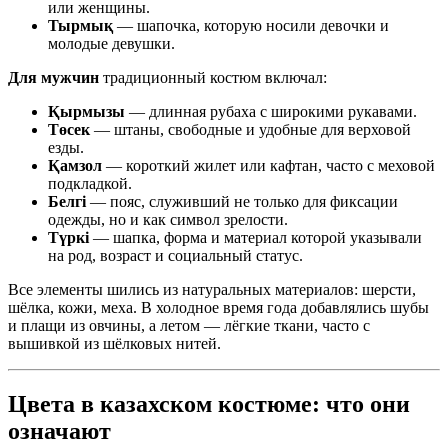
или женщины.
Тырмық
— шапочка, которую носили девочки и
молодые девушки.
Для мужчин
традиционный костюм включал:
Қырмызы
— длинная рубаха с широкими рукавами.
Төсек
— штаны, свободные и удобные для верховой
езды.
Қамзол
— короткий жилет или кафтан, часто с меховой
подкладкой.
Белгі
— пояс, служивший не только для фиксации
одежды, но и как символ зрелости.
Түркі
— шапка, форма и материал которой указывали
на род, возраст и социальный статус.
Все элементы шились из натуральных материалов: шерсти,
шёлка, кожи, меха. В холодное время года добавлялись шубы
и плащи из овчины, а летом — лёгкие ткани, часто с
вышивкой из шёлковых нитей.
Цвета в казахском костюме: что они
означают