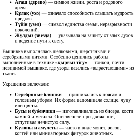
Ағаш (дерево)
— символ жизни, роста и родового
древа.
Құлақ (ухо)
— означало способность слышать мудрость
предков.
Түйін (узел)
— символ единства семьи, неразрывности
поколений.
Жұлдыз (звезда)
— указывала на защиту от злых духов
и ведение пути к свету.
Вышивка выполнялась шёлковыми, шерстяными и
серебряными нитями. Особенно ценились работы,
выполненные в технике
«қырғыз тігу»
— тонкой, почти
невидимой вышивке, где узоры казались «вырастающими» из
ткани.
Украшения включали:
Серебряные бляшки
— пришивались к поясам и
головным уборам. Их форма напоминала солнце, луну
или цветы.
Бусы и бубенчики
— изготавливались из бисера, кости,
камней и металла. Они звенели при движении,
отпугивая нечистую силу.
Кулоны и амулеты
— часто в виде монет, рогов,
когтей или миниатюрных фигурок животных.