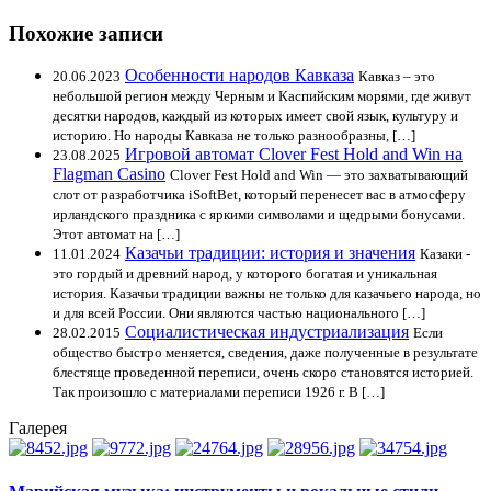
Похожие записи
Особенности народов Кавказа
20.06.2023
Кавказ – это
небольшой регион между Черным и Каспийским морями, где живут
десятки народов, каждый из которых имеет свой язык, культуру и
историю. Но народы Кавказа не только разнообразны, […]
Игровой автомат Clover Fest Hold and Win на
23.08.2025
Flagman Casino
Clover Fest Hold and Win — это захватывающий
слот от разработчика iSoftBet, который перенесет вас в атмосферу
ирландского праздника с яркими символами и щедрыми бонусами.
Этот автомат на […]
Казачьи традиции: история и значения
11.01.2024
Казаки -
это гордый и древний народ, у которого богатая и уникальная
история. Казачьи традиции важны не только для казачьего народа, но
и для всей России. Они являются частью национального […]
Социалистическая индустриализация
28.02.2015
Если
общество быстро меняется, сведения, даже полученные в результате
блестяще проведенной переписи, очень скоро становятся историей.
Так произошло с материалами переписи 1926 г. В […]
Галерея