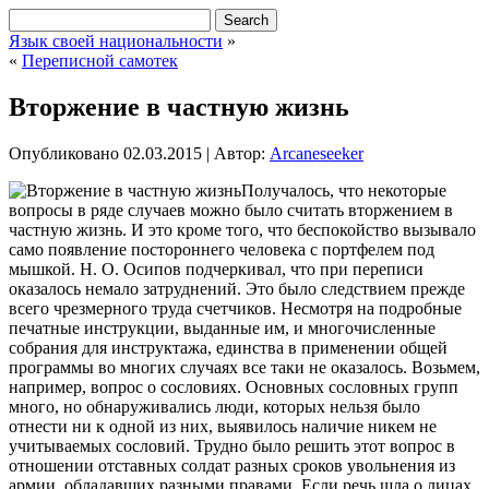
Язык своей национальности
»
«
Переписной самотек
Вторжение в частную жизнь
Опубликовано
02.03.2015
|
Автор:
Arcaneseeker
Получалось, что некоторые
вопросы в ряде случаев можно было считать вторжением в
частную жизнь. И это кроме того, что беспокойство вызывало
само появление постороннего человека с портфелем под
мышкой. Н. О. Осипов подчеркивал, что при переписи
оказалось немало затруднений. Это было следствием прежде
всего чрезмерного труда счетчиков. Несмотря на подробные
печатные инструкции, выданные им, и многочисленные
собрания для инструктажа,
единства в применении общей
программы во многих случаях все таки не оказалось. Возьмем,
например, вопрос о сословиях. Основных сословных групп
много, но обнаруживались люди, которых нельзя было
отнести ни к одной из них, выявилось наличие никем не
учитываемых сословий. Трудно было решить этот вопрос в
отношении отставных солдат разных сроков увольнения из
армии, обладавших разными правами. Если речь шла о лицах,