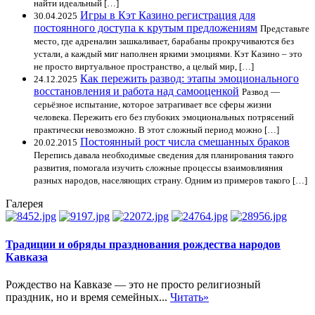
найти идеальный […]
Игры в Кэт Казино регистрация для
30.04.2025
постоянного доступа к крутым предложениям
Представьте
место, где адреналин зашкаливает, барабаны прокручиваются без
устали, а каждый миг наполнен яркими эмоциями. Кэт Казино – это
не просто виртуальное пространство, а целый мир, […]
Как пережить развод: этапы эмоционального
24.12.2025
восстановления и работа над самооценкой
Развод —
серьёзное испытание, которое затрагивает все сферы жизни
человека. Пережить его без глубоких эмоциональных потрясений
практически невозможно. В этот сложный период можно […]
Постоянный рост числа смешанных браков
20.02.2015
Перепись давала необходимые сведения для планирования такого
развития, помогала изучить сложные процессы взаимовлияния
разных народов, населяющих страну. Одним из примеров такого […]
Галерея
Традиции и обряды празднования рождества народов
Кавказа
Рождество на Кавказе — это не просто религиозный
праздник, но и время семейных...
Читать»