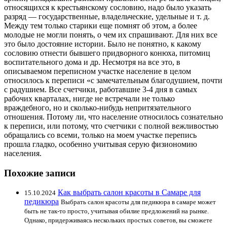
относящихся к крестьянскому сословию, надо было указать
разряд — государственные, владельческие, удельные и т. д.
Между тем только старики еще помнят об этом, а более
молодые не могли понять, о чем их спрашивают. Для них все
это было достояние истории. Было не понятно, к какому
сословию отнести бывшего придворного конюха, питомиц
воспитательного дома и др. Несмотря на все это, в
описываемом переписном участке население в целом
относилось к переписи «с замечательным благодушием, почти
с радушием. Все счетчики, работавшие 3-4 дня в самых
рабочих кварталах, нигде не встречали не только
враждебного, но и сколько-нибудь непритязательного
отношения. Потому ли, что население относилось сознательно
к переписи, или потому, что счетчики с полной вежливостью
обращались со всеми, только на моем участке перепись
прошла гладко, особенно учитывая серую физиономию
населения.
Похожие записи
Как выбрать салон красоты в Самаре для
15.10.2024
педикюра
Выбрать салон красоты для педикюра в самаре может
быть не так-то просто, учитывая обилие предложений на рынке.
Однако, придерживаясь нескольких простых советов, вы сможете